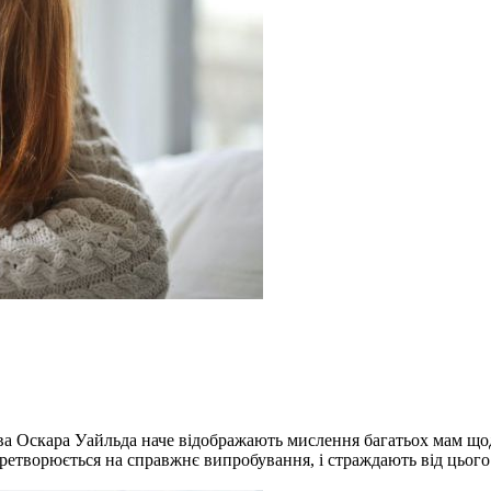
ва Оскара Уайльда наче відображають мислення багатьох мам що
творюється на справжнє випробування, і страждають від цього н