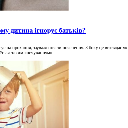
ому дитина ігнорує батьків?
агує на прохання, зауваження чи пояснення. З боку це виглядає я
їть за таким «нечуванням».