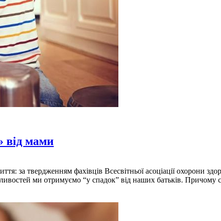
» від мами
ття: за твердженням фахівців Всесвітньої асоціації охорони здор
ивостей ми отримуємо “у спадок” від наших батьків. Причому са