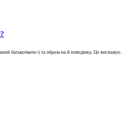
є?
ний батько/мати») та образа на її поведінку. Це виснажує.