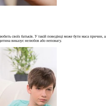
юбить своїх батьків. У такій поведінці може бути маса причин, а
 дитина виказує нелюбов або неповагу.