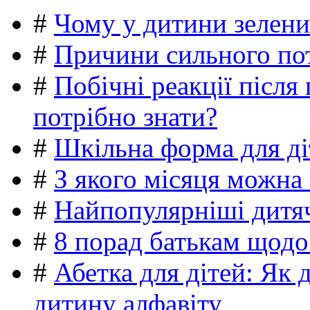
#
Чому у дитини зелени
#
Причини сильного пот
#
Побічні реакції післ
потрібно знати?
#
Шкільна форма для ді
#
З якого місяця можна
#
Найпопулярніші дитяч
#
8 порад батькам щодо
#
Абетка для дітей: Як 
дитину алфавіту