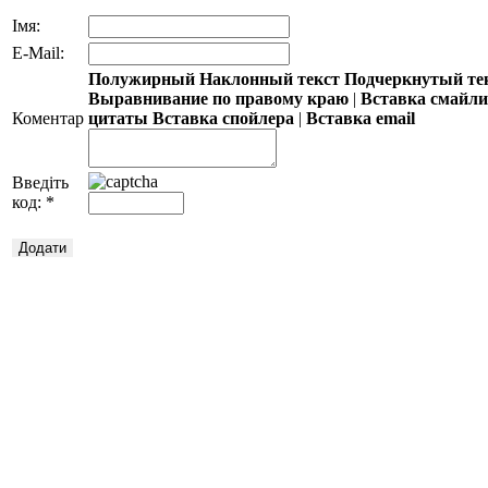
Імя:
E-Mail:
Полужирный
Наклонный текст
Подчеркнутый те
Выравнивание по правому краю
|
Вставка смайл
Коментар
цитаты
Вставка спойлера
|
Вставка email
Введіть
код:
*