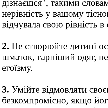
дізнаєшся", такими слова
нерівність у вашому тісн
відчувала свою рівність в с
2.
Не створюйте дитині о
шматок, гарніший одяг, п
егоїзму.
3.
Умійте відмовляти своє
безкомпромісно, якщо йог