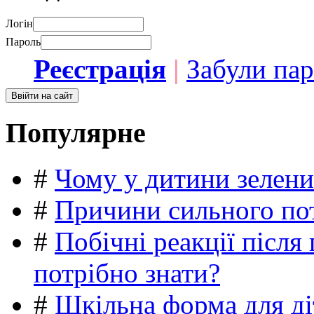
Логін
Пароль
Реєстрація
|
Забули па
Популярне
#
Чому у дитини зелени
#
Причини сильного пот
#
Побічні реакції післ
потрібно знати?
#
Шкільна форма для ді