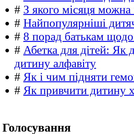
#
З якого місяця можна
#
Найпопулярніші дитяч
#
8 порад батькам щодо
#
Абетка для дітей: Як 
дитину алфавіту
#
Як і чим підняти гемо
#
Як привчити дитину 
Голосування