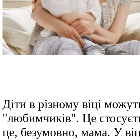
Діти в різному віці можут
"любимчиків". Це стосуєть
це, безумовно, мама. У ві