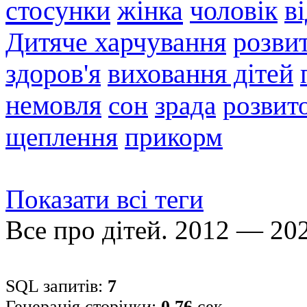
стосунки
жінка
чоловік
в
Дитяче харчування
розви
здоров'я
виховання дітей
немовля
сон
зрада
розвито
щеплення
прикорм
Показати всі теги
Все про дітей. 2012 — 20
SQL запитів:
7
Генерація сторінки:
0.76
сек