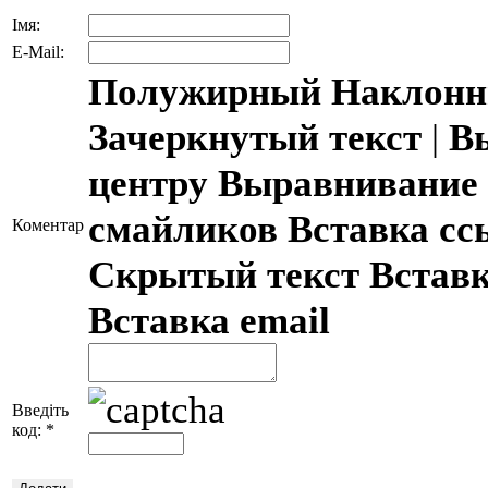
Імя:
E-Mail:
Полужирный
Наклонн
Зачеркнутый текст
|
В
центру
Выравнивание 
смайликов
Вставка с
Коментар
Скрытый текст
Встав
Вставка email
Введіть
код:
*