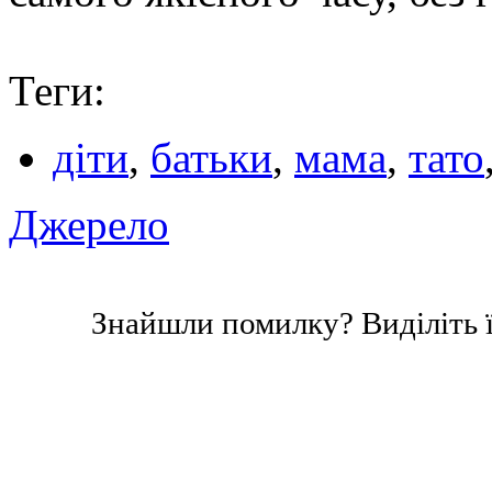
Теги:
діти
,
батьки
,
мама
,
тато
Джерело
Знайшли помилку? Виділіть ї