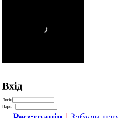
Вхід
Логін
Пароль
Реєстрація
|
Забули па