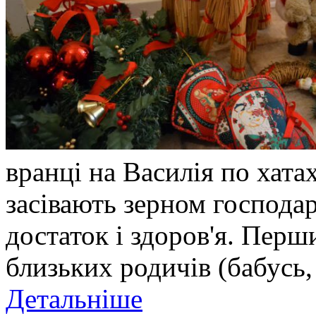
вранці на Василія по хата
засівають зерном господа
достаток і здоров'я. Пер
близьких родичів (бабусь,
Детальніше