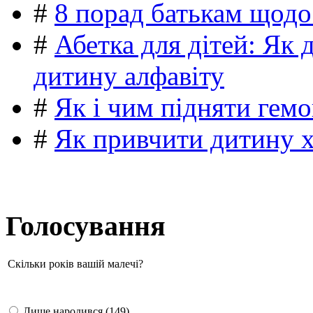
#
8 порад батькам щодо
#
Абетка для дітей: Як 
дитину алфавіту
#
Як і чим підняти гемо
#
Як привчити дитину 
Голосування
Скільки років вашій малечі?
Лише народився (149)