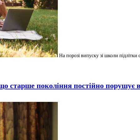
На порозі випуску зі школи підлітки
кщо старше покоління постійно порушує 