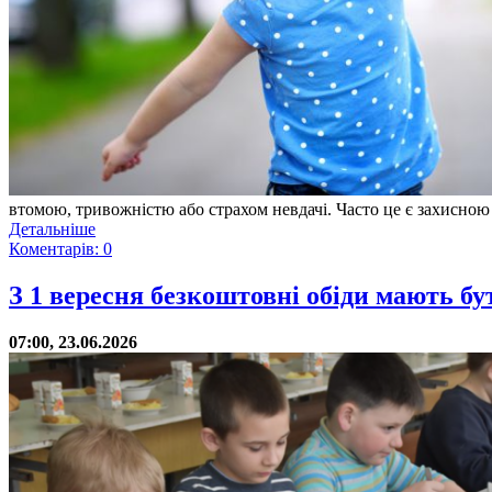
втомою, тривожністю або страхом невдачі. Часто це є захисною 
Детальніше
Коментарів: 0
З 1 вересня безкоштовні обіди мають бут
07:00, 23.06.2026