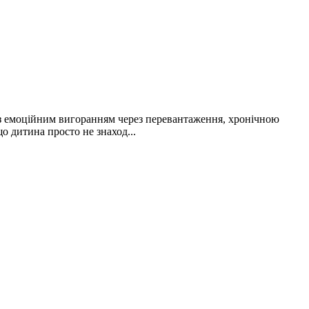
 з емоційним вигоранням через перевантаження, хронічною
о дитина просто не знаход...