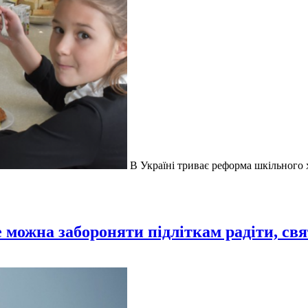
В Україні триває реформа шкільного х
 можна забороняти підліткам радіти, свя