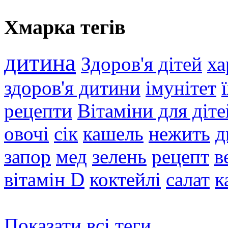
Хмарка тегів
дитина
Здоров'я дітей
ха
здоров'я дитини
імунітет
рецепти
Вітаміни для діте
овочі
сік
кашель
нежить
д
запор
мед
зелень
рецепт
в
вітамін D
коктейлі
салат
к
Показати всі теги