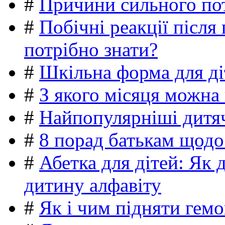
#
Причини сильного пот
#
Побічні реакції післ
потрібно знати?
#
Шкільна форма для ді
#
З якого місяця можна
#
Найпопулярніші дитяч
#
8 порад батькам щодо
#
Абетка для дітей: Як 
дитину алфавіту
#
Як і чим підняти гемо