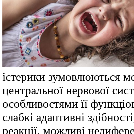
істерики зумовлюються м
центральної нервової сис
особливостями її функціо
слабкі адаптивні здібності
реакції, можливі недифере