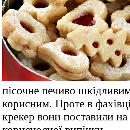
пісочне печиво шкідливим 
корисним. Проте в фахівц
крекер вони поставили на
корисносної випічки.