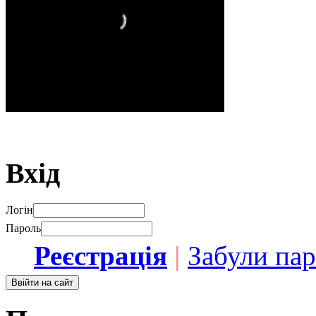
Вхід
Логін
Пароль
Реєстрація
|
Забули па