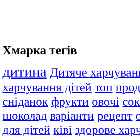
Хмарка тегів
дитина
Дитяче харчуван
харчування дітей
топ
прод
сніданок
фрукти
овочі
со
шоколад
варіанти
рецепт
для дітей
ківі
здорове хар