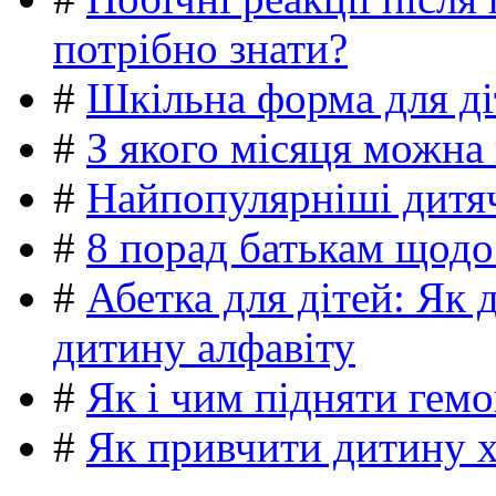
потрібно знати?
#
Шкільна форма для ді
#
З якого місяця можна
#
Найпопулярніші дитяч
#
8 порад батькам щодо
#
Абетка для дітей: Як 
дитину алфавіту
#
Як і чим підняти гемо
#
Як привчити дитину 