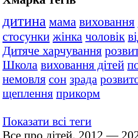
дитина
мама
виховання
стосунки
жінка
чоловік
в
Дитяче харчування
розви
Школа
виховання дітей
п
немовля
сон
зрада
розвито
щеплення
прикорм
Показати всі теги
Все про дітей. 2012 — 20