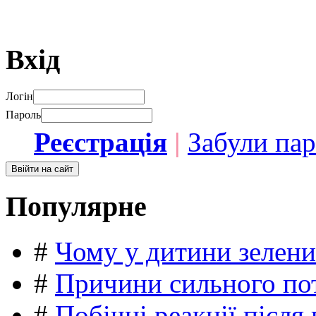
Вхід
Логін
Пароль
Реєстрація
|
Забули па
Популярне
#
Чому у дитини зелени
#
Причини сильного пот
#
Побічні реакції післ