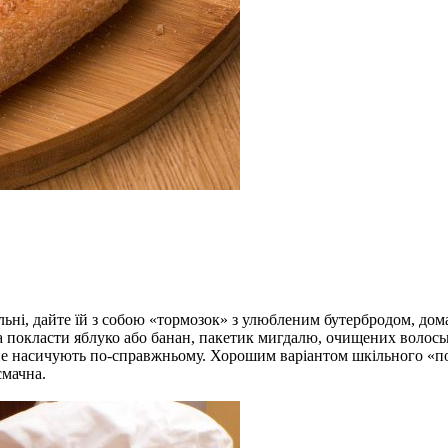
льні, дайте їй з собою «тормозок» з улюбленим бутербродом, дом
а покласти яблуко або банан, пакетик мигдалю, очищених волось
не насичують по-справжньому. Хорошим варіантом шкільного «пох
смачна.