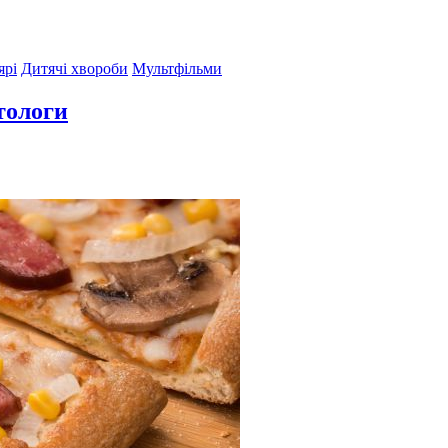
ярі
Дитячі хвороби
Мультфільми
тологи