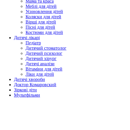
Мама та краса
Меблі для дітей
Усиновлення дітей
Коляски для дітей
Вірші для дітей
Пісні для дітей
Костюми для дітей
Дитячі лікарі
Педіатр
Дитячий стоматолог
Дитячий психолог
Дитячий хірург
Дитячі аналізи
Вітаміни для дітей
Ліки для дітей
Дитячі хвороби
Доктор Комаровский
Зіркові діти
Мультфільми