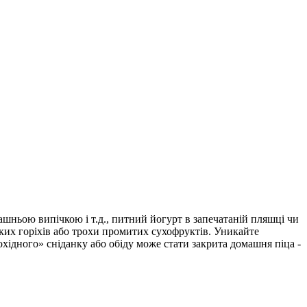
ашньою випічкою і т.д., питний йогурт в запечатаній пляшці чи
ких горіхів або трохи промитих сухофруктів. Уникайте
ідного» сніданку або обіду може стати закрита домашня піца -