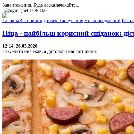
Завантаження. Будь ласка зачекайте...
Головна
Всі новини
Дитяче харчування
Новонароджений
Школ
Піца - найбільш корисний сніданок: діє
12:14, 26.03.2020
Так, ніхто не чекав, а дієтологи нас потішили!