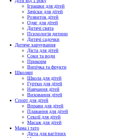
Діти від 1 року
Іграшки для дітей
Зачіски для дітей
Розвиток дітей
Одяг для дітей
Дитячі свята
Психологія дитини
Дитячі садочки
Дитяче харчування
Дієта для дітей
Соки та води
Прикорм
Випічка та фрукти
Школярі
Школа для дітей
Гуртки для дітей
Навчання дітей
Виховання дітей
Спорт для дітей
Вправи для дітей
Плавання для дітей
Секції для дітей
Масаж для дітей
Мама і тато
Дієта для вагітних