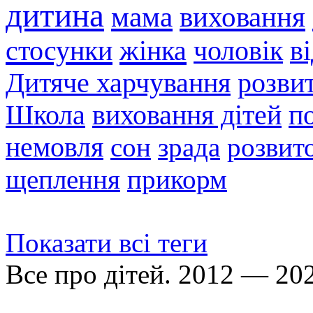
дитина
мама
виховання
стосунки
жінка
чоловік
в
Дитяче харчування
розви
Школа
виховання дітей
п
немовля
сон
зрада
розвито
щеплення
прикорм
Показати всі теги
Все про дітей. 2012 — 20