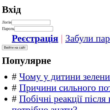
Вхід
Логін
Пароль
Реєстрація
|
Забули па
Популярне
#
Чому у дитини зелени
#
Причини сильного пот
#
Побічні реакції післ
потрібно знати?