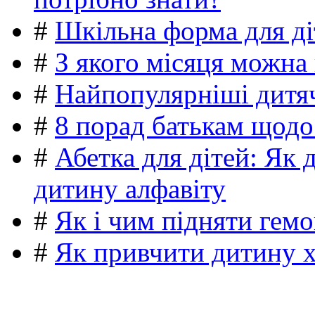
#
Шкільна форма для ді
#
З якого місяця можна
#
Найпопулярніші дитяч
#
8 порад батькам щодо
#
Абетка для дітей: Як 
дитину алфавіту
#
Як і чим підняти гемо
#
Як привчити дитину 