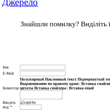
Джерело
Знайшли помилку? Виділіть ї
Імя:
E-Mail:
Полужирный
Наклонный текст
Подчеркнутый те
Выравнивание по правому краю
|
Вставка смайл
Коментар
цитаты
Вставка спойлера
|
Вставка email
Введіть
код:
*