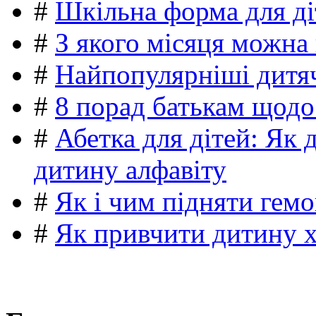
#
Шкільна форма для ді
#
З якого місяця можна
#
Найпопулярніші дитяч
#
8 порад батькам щодо
#
Абетка для дітей: Як 
дитину алфавіту
#
Як і чим підняти гемо
#
Як привчити дитину 