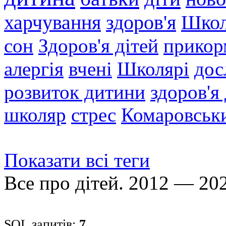
харчування
здоров'я
Шко
сон
Здоров'я дітей
прикор
алергія
вчені
Школярі
дос
розвиток дитини
здоров'я
школяр
стрес
Комаровськ
Показати всі теги
Все про дітей. 2012 — 20
SQL запитів:
7