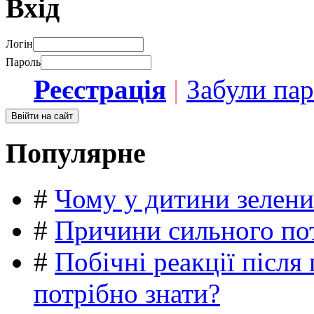
Вхід
Логін
Пароль
Реєстрація
|
Забули па
Популярне
#
Чому у дитини зелени
#
Причини сильного пот
#
Побічні реакції післ
потрібно знати?