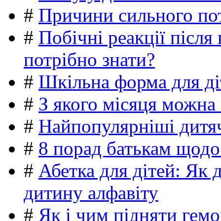
#
Причини сильного пот
#
Побічні реакції післ
потрібно знати?
#
Шкільна форма для ді
#
З якого місяця можна
#
Найпопулярніші дитяч
#
8 порад батькам щодо
#
Абетка для дітей: Як 
дитину алфавіту
#
Як і чим підняти гемо