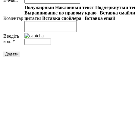
E-Mail:
Полужирный
Наклонный текст
Подчеркнутый те
Выравнивание по правому краю
|
Вставка смайл
Коментар
цитаты
Вставка спойлера
|
Вставка email
Введіть
код:
*