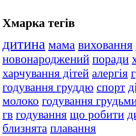
Хмарка тегів
дитина
мама
виховання
новонароджений
поради
харчування дітей
алергія
годування груддю
спорт
д
молоко
годування грудьм
гв
годування
що робити
д
близнята
плавання