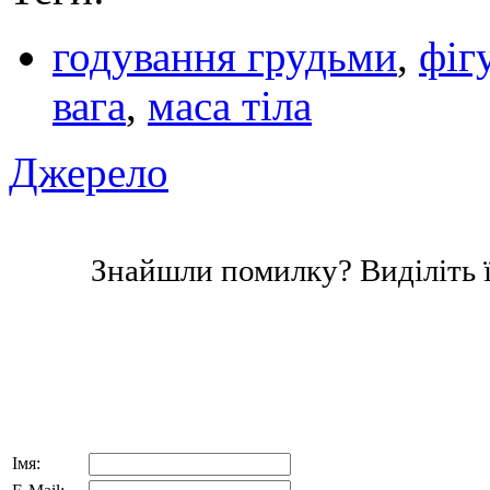
годування грудьми
,
фіг
вага
,
маса тіла
Джерело
Знайшли помилку? Виділіть ї
Імя: