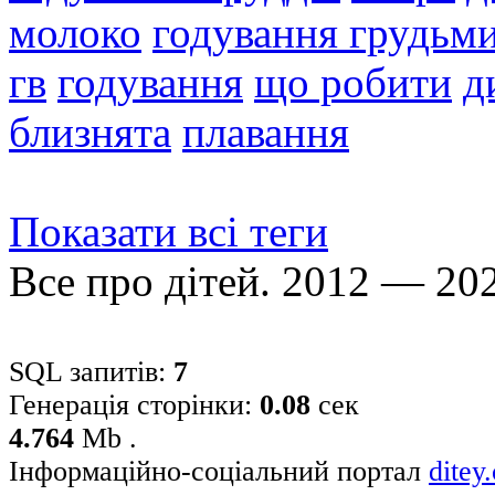
молоко
годування грудьм
гв
годування
що робити
д
близнята
плавання
Показати всі теги
Все про дітей. 2012 — 20
SQL запитів:
7
Генерація сторінки:
0.08
сек
4.764
Mb .
Інформаційно-соціальний портал
ditey