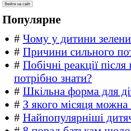
Популярне
#
Чому у дитини зелени
#
Причини сильного пот
#
Побічні реакції післ
потрібно знати?
#
Шкільна форма для ді
#
З якого місяця можна
#
Найпопулярніші дитяч
#
8 порад батькам щодо