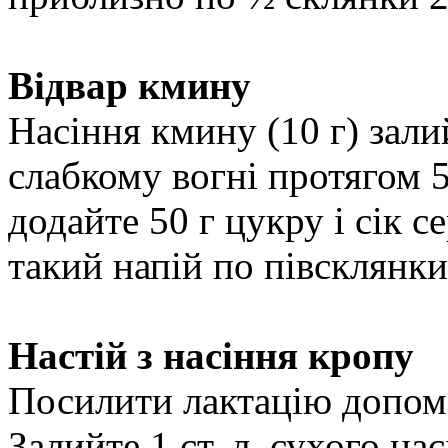
Відвар кмину
Насіння кмину (10 г) залий
слабкому вогні протягом 5
додайте 50 г цукру і сік 
такий напій по півсклянки
Настій з насіння кропу
Посилити лактацію допомо
Залийте 1 ст. л. сухого н