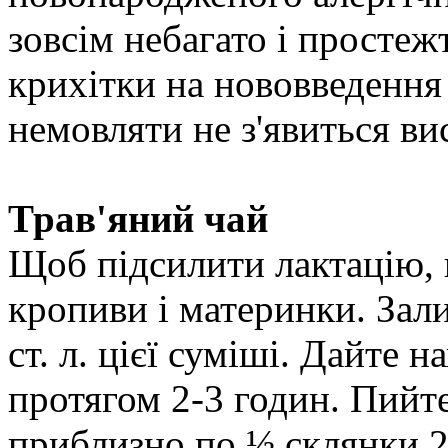
зовсім небагато і простежт
крихітки на нововведення 
немовляти не з'явиться ви
Трав'яний чай
Щоб підсилити лактацію, ві
кропиви і материнки. Зал
ст. л. цієї суміші. Дайте 
протягом 2-3 годин. Пийте
приблизно по ½ склянки 2 