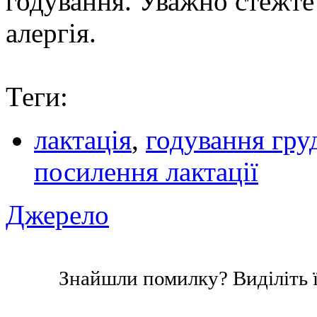
годування. Уважно стежте
алергія.
Теги:
лактація
,
годування гр
посилення лактації
Джерело
Знайшли помилку? Виділіть ї