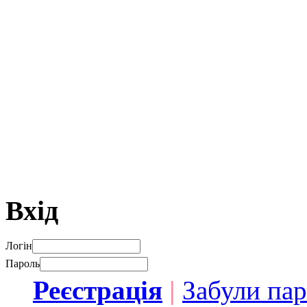
Вхід
Логін
Пароль
Реєстрація
|
Забули па