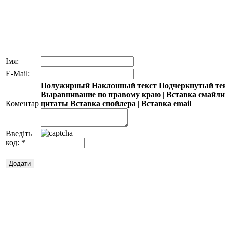
Імя:
E-Mail:
Полужирный
Наклонный текст
Подчеркнутый те
Выравнивание по правому краю
|
Вставка смайл
Коментар
цитаты
Вставка спойлера
|
Вставка email
Введіть
код:
*