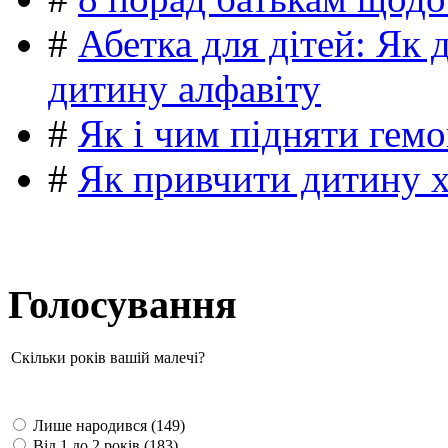
#
Абетка для дітей: Як 
дитину алфавіту
#
Як і чим підняти гемо
#
Як привчити дитину 
Голосування
Скільки років вашій малечі?
Лише народився (149)
Від 1 до 2 років (183)