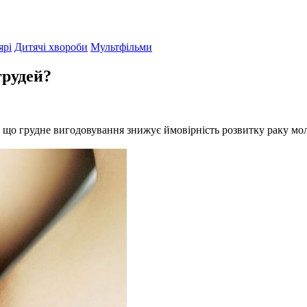
ярі
Дитячі хвороби
Мультфільми
грудей?
, що грудне вигодовування знижує ймовірність розвитку раку мол