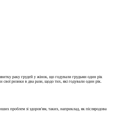
звитку раку грудей у жінок, що годували грудьми один рік
и свої ризики в два рази, щодо тих, які годували один рік.
ших проблем зі здоров'ям, таких, наприклад, як післяродова