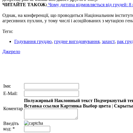
ЧИТАЙТЕ ТАКОЖ:
Чому дитина відмовляється від грудей: 8
Однак, на конференції, що проводиться Національним інститут
агресивних пухлин, у тому числі і асоційованих з мутацією ген
Теги:
Годування груддю
,
грудне вигодовування
,
захист
,
рак гру
Джерело
Імя:
E-Mail:
Полужирный
Наклонный текст
Подчеркнутый те
Вставка ссылки
Картинка
Выбор цвета
|
Скрытый
Коментар
Введіть
код:
*