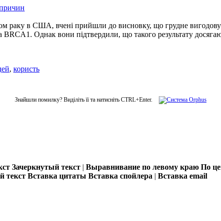
 причин
ом раку в США, вчені прийшли до висновку, що грудне вигодову
а BRCA1. Однак вони підтвердили, що такого результату досягают
дей
,
користь
Знайшли помилку? Виділіть її та натисніть CTRL+Enter.
кст
Зачеркнутый текст
|
Выравнивание по левому краю
По ц
 текст
Вставка цитаты
Вставка спойлера
|
Вставка email