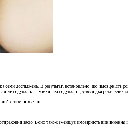
а семи досліджень. В результаті встановлено, що ймовірність ро
іколи не годували. Ті жінки, які годували грудьми два роки, знизил
ної залози незначно.
тираковий засіб. Воно також зменшує ймовірність виникнення ін