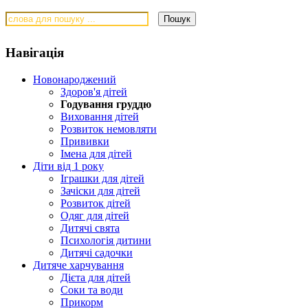
Навігація
Новонароджений
Здоров'я дітей
Годування груддю
Виховання дітей
Розвиток немовляти
Прививки
Імена для дітей
Діти від 1 року
Іграшки для дітей
Зачіски для дітей
Розвиток дітей
Одяг для дітей
Дитячі свята
Психологія дитини
Дитячі садочки
Дитяче харчування
Дієта для дітей
Соки та води
Прикорм