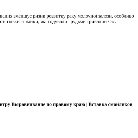
вання зменшує ризик розвитку раку молочної залози, особливо
ь тільки ті жінки, які годували грудьми тривалий час.
ентру
Выравнивание по правому краю
|
Вставка смайликов