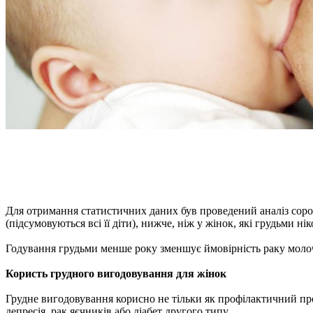
Для отримання статистичних даних був проведений аналіз сорок
(підсумовуються всі її діти), нижче, ніж у жінок, які грудьми н
Годування грудьми менше року зменшує ймовірність раку молоч
Користь грудного вигодовування для жінок
Грудне вигодовування корисно не тільки як профілактичний про
депресія, рак яєчників або діабет другого типу.