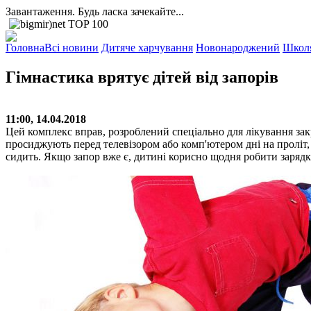
Завантаження. Будь ласка зачекайте...
Головна
Всі новини
Дитяче харчування
Новонароджений
Школ
Гімнастика врятує дітей від запорів
11:00, 14.04.2018
Цей комплекс вправ, розроблений спеціально для лікування закреп
просиджують перед телевізором або комп'ютером дні на проліт, 
сидить. Якщо запор вже є, дитині корисно щодня робити зарядку 