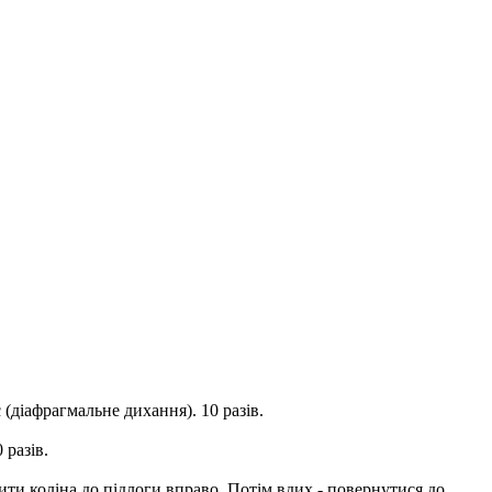
 (діафрагмальне дихання). 10 разів.
 разів.
лити коліна до підлоги вправо. Потім вдих - повернутися до