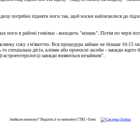
диху потрібно підняти ноги так, щоб носки наблизилися до підло
ах ноги в районі гомілки - виходить "кошик". Потім по черзі потрі
клянку соку з м'якоттю. Вся процедура займає не більше 10-15 хв
 то спеціальна дієта, клізми або проносні засоби - завжди варто
 (гастроентеролога) завжди виявиться незайвим".
Знайшли помилку? Виділіть її та натисніть CTRL+Enter.