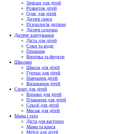
Зачіски для дітей
Розвиток дітей
Одяг для дітей
Дитячі свята
Психологія дитини
Дитячі садочки
Дитяче харчування
Дієта для дітей
Соки та води
Прикорм
Випічка та фрукти
Школярі
Школа для дітей
Гуртки для дітей
Навчання дітей
Виховання дітей
Спорт для дітей
Вправи для дітей
Плавання для дітей
Секції для дітей
Масаж для дітей
Мама і тато
Дієта для вагітних
Мама та краса
Меблі для дітей