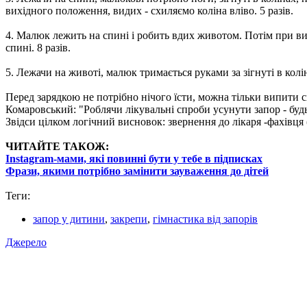
вихідного положення, видих - схиляємо коліна вліво. 5 разів.
4. Малюк лежить на спині і робить вдих животом. Потім при ви
спині. 8 разів.
5. Лежачи на животі, малюк тримається руками за зігнуті в колін
Перед зарядкою не потрібно нічого їсти, можна тільки випити с
Комаровський: "Роблячи лікувальні спроби усунути запор - будь
Звідси цілком логічний висновок: звернення до лікаря -фахівця
ЧИТАЙТЕ ТАКОЖ:
Instagram-мами, які повинні бути у тебе в підписках
Фрази, якими потрібно замінити зауваження до дітей
Теги:
запор у дитини
,
закрепи
,
гімнастика від запорів
Джерело