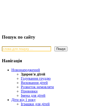
Пошук по сайту
Навігація
Новонароджений
Здоров'я дітей
Годування груддю
Виховання дітей
Розвиток немовляти
Прививки
Імена для дітей
Діти від 1 року
Іграшки для дітей