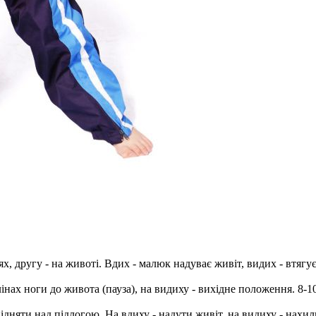
, другу - на животі. Вдих - малюк надуває живіт, видих - втягує
лінах ноги до живота (пауза), на видиху - вихідне положення. 8-10
 підняти над підлогою. На вдиху - надути живіт, на видиху - нахи