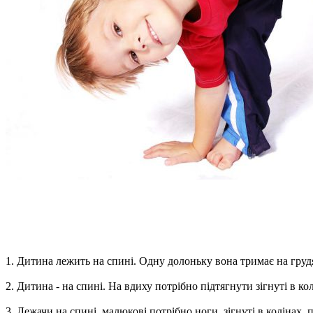
1. Дитина лежить на спині. Одну долоньку вона тримає на грудях
2. Дитина - на спині. На вдиху потрібно підтягнути зігнуті в ко
3. Лежачи на спині, малюкові потрібно ноги, зігнуті в колінах,