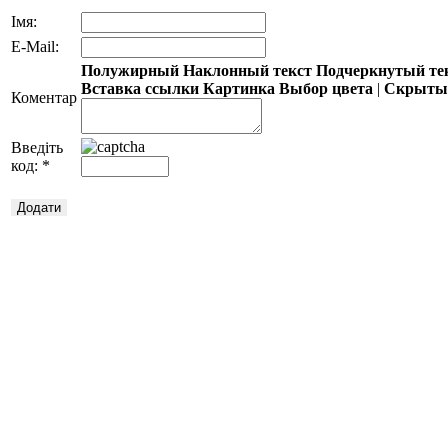
Імя:
E-Mail:
Полужирный
Наклонный текст
Подчеркнутый те
Вставка ссылки
Картинка
Выбор цвета
|
Скрытый
Коментар
Введіть
код:
*