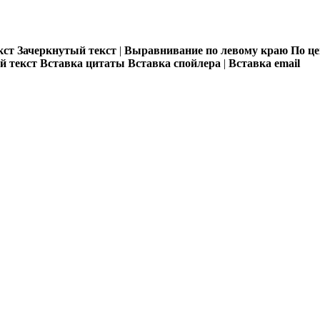
кст
Зачеркнутый текст
|
Выравнивание по левому краю
По ц
 текст
Вставка цитаты
Вставка спойлера
|
Вставка email