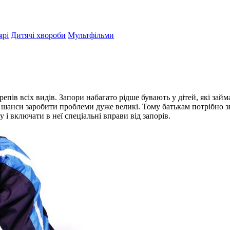
ярі
Дитячі хвороби
Мультфільми
ів всіх видів. Запори набагато рідше бувають у дітей, які займают
шанси заробити проблеми дуже великі. Тому батькам потрібно звер
і включати в неї спеціальні вправи від запорів.