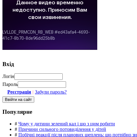
Вхід
Логін
Пароль
Реєстрація
|
Забули пароль?
Популярне
#
Чому у дитини зелений кал і що з цим робити
#
Причини сильного потовиділення у дітей
#
Побічні реакції після планових щеплень: що потрібно з