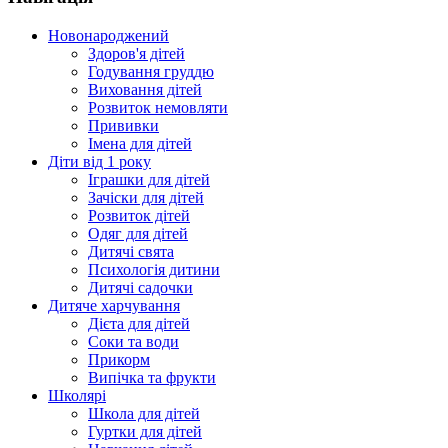
Новонароджений
Здоров'я дітей
Годування груддю
Виховання дітей
Розвиток немовляти
Прививки
Імена для дітей
Діти від 1 року
Іграшки для дітей
Зачіски для дітей
Розвиток дітей
Одяг для дітей
Дитячі свята
Психологія дитини
Дитячі садочки
Дитяче харчування
Дієта для дітей
Соки та води
Прикорм
Випічка та фрукти
Школярі
Школа для дітей
Гуртки для дітей