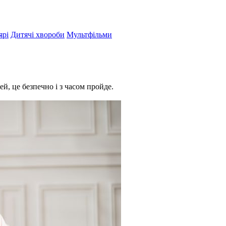
ярі
Дитячі хвороби
Мультфільми
й, це безпечно і з часом пройде.