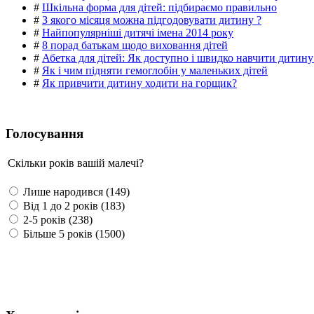
#
Шкільна форма для дітей: підбираємо правильно
#
З якого місяця можна підгодовувати дитину ?
#
Найпопулярніші дитячі імена 2014 року
#
8 порад батькам щодо виховання дітей
#
Абетка для дітей: Як доступно і швидко навчити дитину
#
Як і чим підняти гемоглобін у маленьких дітей
#
Як привчити дитину ходити на горщик?
Голосування
Скільки років вашій малечі?
Лише народився (149)
Від 1 до 2 років (183)
2-5 років (238)
Більше 5 років (1500)