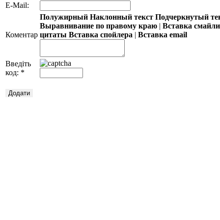
E-Mail:
Полужирный
Наклонный текст
Подчеркнутый те
Выравнивание по правому краю
|
Вставка смайл
Коментар
цитаты
Вставка спойлера
|
Вставка email
Введіть
код:
*