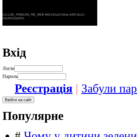
Вхід
Логін
Пароль
Реєстрація
|
Забули па
Популярне
#
Чому у дитини зелени