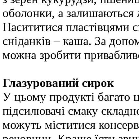
оболонки, а залишаються 
Насититися пластівцями с
сніданків – каша. За допом
можна зробити привабливо
Глазурований сирок
У цьому продукті багато ц
підсилювачі смаку складно
можуть міститися консерв
речовини. Краще їсти зви