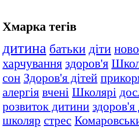
Хмарка тегів
дитина
батьки
діти
нов
харчування
здоров'я
Шко
сон
Здоров'я дітей
прикор
алергія
вчені
Школярі
дос
розвиток дитини
здоров'я
школяр
стрес
Комаровськ