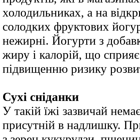
холодильниках, а на відкр
солодких фруктових йогур
нежирні. Йогурти з добавк
жиру і калорій, що сприяє
підвищенню ризику розвит
Сухі сніданки
У такій їжі зазвичай нема
присутній в надлишку. Пр
з зерен кукурудзи, пшениц