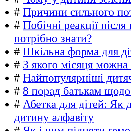
#
Причини сильного пот
#
Побічні реакції післ
потрібно знати?
#
Шкільна форма для ді
#
З якого місяця можна
#
Найпопулярніші дитяч
#
8 порад батькам щодо
#
Абетка для дітей: Як 
дитину алфавіту
#
Як і чим підняти гемо