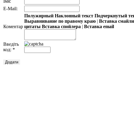
Імя:
E-Mail:
Полужирный
Наклонный текст
Подчеркнутый те
Выравнивание по правому краю
|
Вставка смайл
Коментар
цитаты
Вставка спойлера
|
Вставка email
Введіть
код:
*