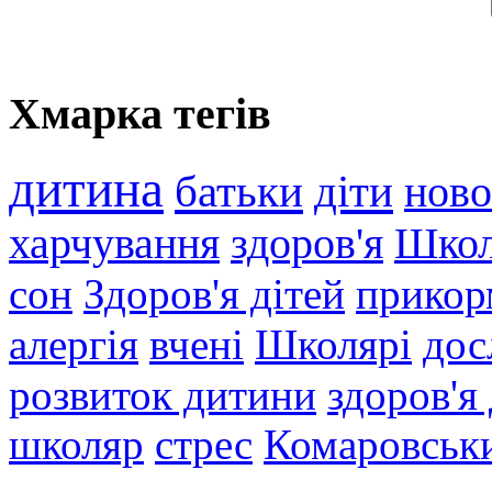
Хмарка тегів
дитина
батьки
діти
нов
харчування
здоров'я
Шко
сон
Здоров'я дітей
прикор
алергія
вчені
Школярі
дос
розвиток дитини
здоров'я
школяр
стрес
Комаровськ