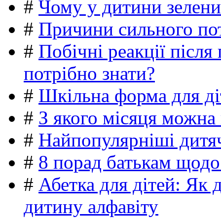
#
Чому у дитини зелени
#
Причини сильного пот
#
Побічні реакції післ
потрібно знати?
#
Шкільна форма для ді
#
З якого місяця можна
#
Найпопулярніші дитяч
#
8 порад батькам щодо
#
Абетка для дітей: Як 
дитину алфавіту