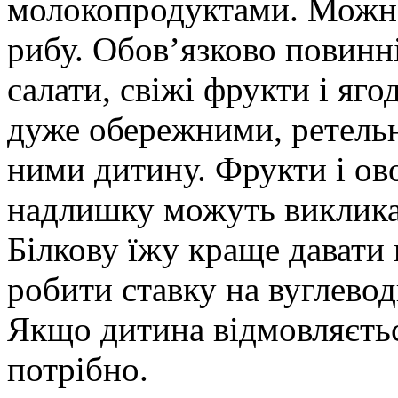
молокопродуктами. Можна 
рибу. Обов’язково повинн
салати, свіжі фрукти і яго
дуже обережними, ретельн
ними дитину. Фрукти і ово
надлишку можуть виклика
Білкову їжу краще давати н
робити ставку на вуглевод
Якщо дитина відмовляється
потрібно.