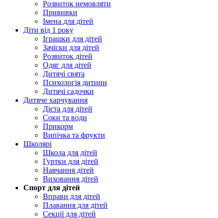
Розвиток немовляти
Прививки
Імена для дітей
Діти від 1 року
Іграшки для дітей
Зачіски для дітей
Розвиток дітей
Одяг для дітей
Дитячі свята
Психологія дитини
Дитячі садочки
Дитяче харчування
Дієта для дітей
Соки та води
Прикорм
Випічка та фрукти
Школярі
Школа для дітей
Гуртки для дітей
Навчання дітей
Виховання дітей
Спорт для дітей
Вправи для дітей
Плавання для дітей
Секції для дітей