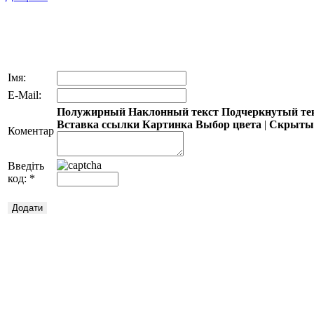
Імя:
E-Mail:
Полужирный
Наклонный текст
Подчеркнутый те
Вставка ссылки
Картинка
Выбор цвета
|
Скрытый
Коментар
Введіть
код:
*