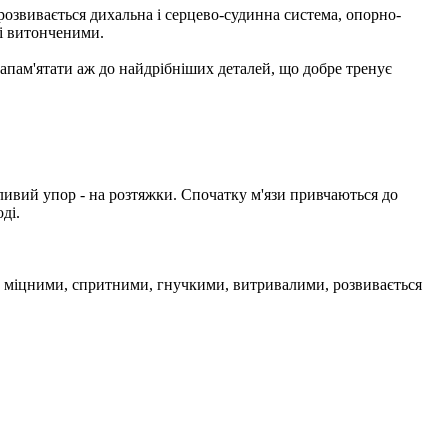
розвивається дихальна і серцево-судинна система, опорно-
 і витонченими.
 запам'ятати аж до найдрібніших деталей, що добре тренує
бливий упор - на розтяжки. Спочатку м'язи привчаються до
ді.
но міцними, спритними, гнучкими, витривалими, розвивається