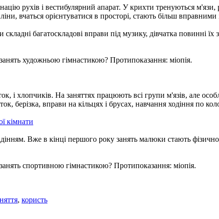
ацію рухів і вестибулярний апарат. У крихти тренуються м'язи, 
ліни, вчаться орієнтуватися в просторі, стають більш вправними
и складні багатоскладові вправи під музику, дівчатка повинні їх
 занять художньою гімнастикою? Протипоказання: міопія.
ок, і хлопчиків. На заняттях працюють всі групи м'язів, але осо
к, берізка, вправи на кільцях і брусах, навчання ходіння по коло
ї кімнати
 падінням. Вже в кінці першого року занять малюки стають фізич
 занять спортивною гімнастикою? Протипоказання: міопія.
аняття
,
користь