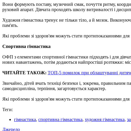
Вони формують поставу, музичний смак, почуття ритму, координ
руховий апарат. Дівчата проходять школу витривалості і дисцип
Художня гімнастика тренує не тільки тіло, а й мозок. Виконуюч
пам'ять.
Які проблеми зі здоров'ям можуть стати протипоказаннями для
Спортивна гімнастика
ОФП з елементами спортивної гімнастики підходять і для дівчат
нових навантажень, потім додаються найпростіші розтяжки: місто
ЧИТАЙТЕ ТАКОЖ:
ТОП-5 помилок при облаштуванні дитячо
Звичайно, дітей вчать техніці безпеки і, зокрема, правильним
самодисципліна, терпіння, загартовується характер.
Які проблеми зі здоров'ям можуть стати протипоказаннями для
Теги:
гімнастика
,
спортивна гімнастика
,
художня гімнастика
,
з
Джерело