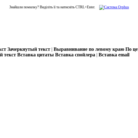
Знайшли помилку? Виділіть її та натисніть CTRL+Enter.
кст
Зачеркнутый текст
|
Выравнивание по левому краю
По ц
 текст
Вставка цитаты
Вставка спойлера
|
Вставка email