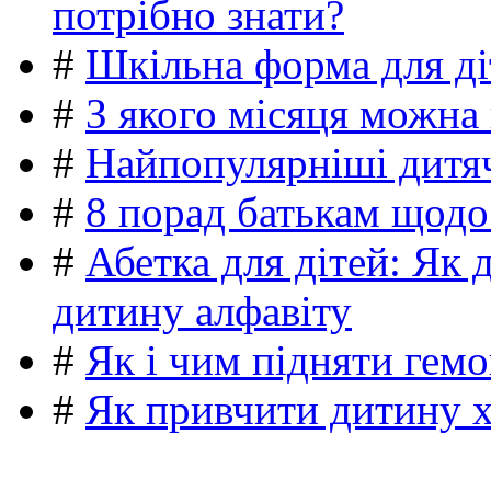
потрібно знати?
#
Шкільна форма для ді
#
З якого місяця можна
#
Найпопулярніші дитяч
#
8 порад батькам щодо
#
Абетка для дітей: Як 
дитину алфавіту
#
Як і чим підняти гемо
#
Як привчити дитину 