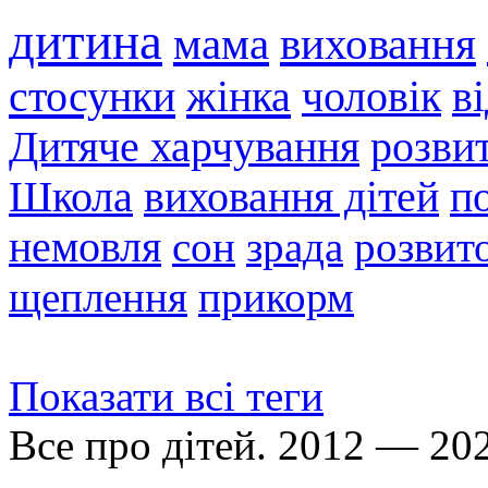
дитина
мама
виховання
стосунки
жінка
чоловік
в
Дитяче харчування
розви
Школа
виховання дітей
п
немовля
сон
зрада
розвито
щеплення
прикорм
Показати всі теги
Все про дітей. 2012 — 20