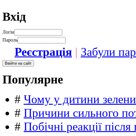
Вхід
Логін
Пароль
Реєстрація
|
Забули па
Популярне
#
Чому у дитини зелени
#
Причини сильного пот
#
Побічні реакції післ