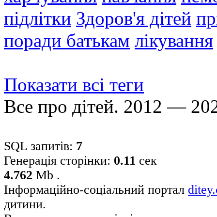
підлітки
Здоров'я дітей
пр
поради батькам
лікування
Показати всі теги
Все про дітей. 2012 — 20
SQL запитів:
7
Генерація сторінки:
0.11
сек
4.762
Mb .
Інформаційно-соціальний портал
ditey
дитини.