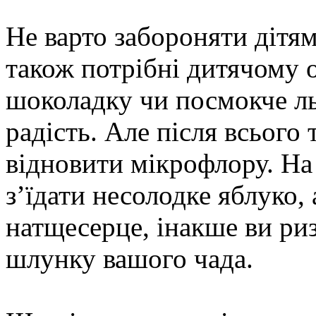
Не варто забороняти дітя
також потрібні дитячому о
шоколадку чи посмокче ль
радість. Але після всього
відновити мікрофлору. На
з’їдати несолодке яблуко, 
натщесерце, інакше ви риз
шлунку вашого чада.