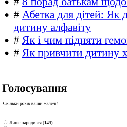
#
8 порад батькам щодо
#
Абетка для дітей: Як 
дитину алфавіту
#
Як і чим підняти гемо
#
Як привчити дитину 
Голосування
Скільки років вашій малечі?
Лише народився (149)