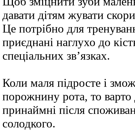
Щоб зміцнити зуби малень
давати дітям жувати скори
Це потрібно для тренуванн
приєднані наглухо до кіст
спеціальних зв’язках.
Коли маля підросте і змо
порожнину рота, то варто
принаймні після споживан
солодкого.