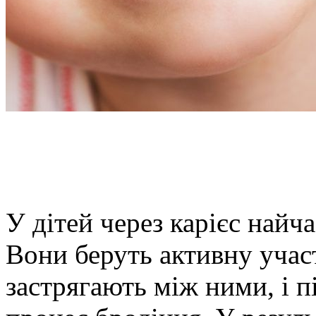
У дітей через карієс найч
Вони беруть активну участ
застрягають між ними, і 