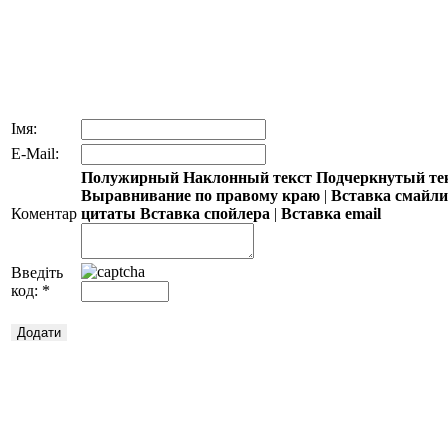
Імя:
E-Mail:
Полужирный
Наклонный текст
Подчеркнутый те
Выравнивание по правому краю
|
Вставка смайл
Коментар
цитаты
Вставка спойлера
|
Вставка email
Введіть
код:
*