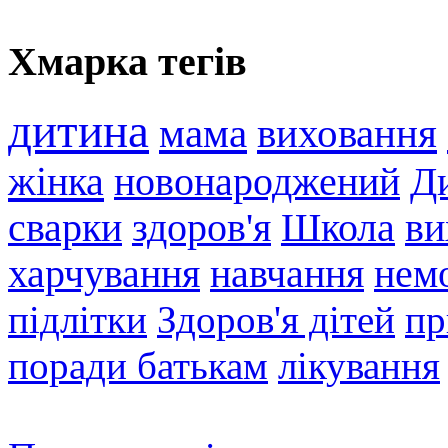
Хмарка тегів
дитина
мама
виховання
жінка
новонароджений
Ди
сварки
здоров'я
Школа
ви
харчування
навчання
нем
підлітки
Здоров'я дітей
пр
поради батькам
лікування