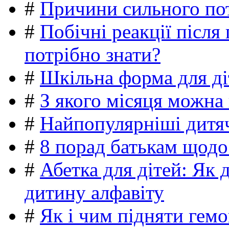
#
Причини сильного пот
#
Побічні реакції післ
потрібно знати?
#
Шкільна форма для ді
#
З якого місяця можна
#
Найпопулярніші дитяч
#
8 порад батькам щодо
#
Абетка для дітей: Як 
дитину алфавіту
#
Як і чим підняти гемо