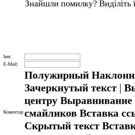
Знайшли помилку? Виділіть ї
Імя:
E-Mail:
Полужирный
Наклонн
Зачеркнутый текст
|
В
центру
Выравнивание 
смайликов
Вставка с
Коментар
Скрытый текст
Встав