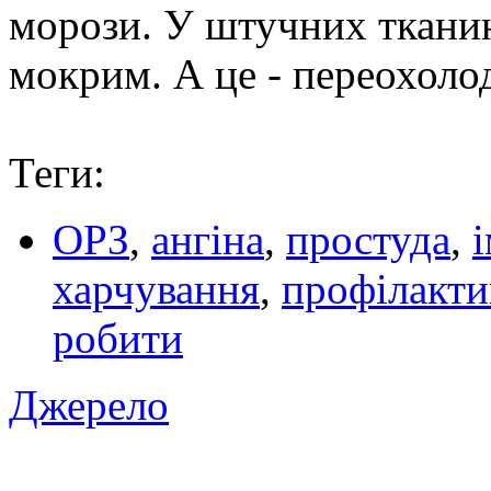
морози. У штучних тканин
мокрим. А це - переохолод
Теги:
ОРЗ
,
ангіна
,
простуда
,
і
харчування
,
профілакти
робити
Джерело