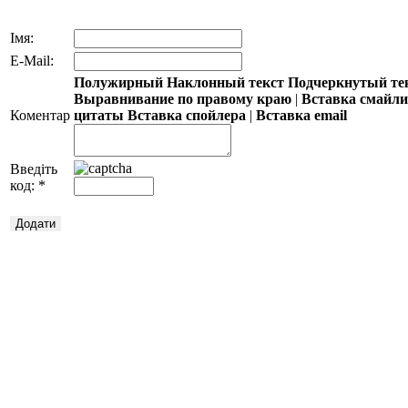
Імя:
E-Mail:
Полужирный
Наклонный текст
Подчеркнутый те
Выравнивание по правому краю
|
Вставка смайл
Коментар
цитаты
Вставка спойлера
|
Вставка email
Введіть
код:
*