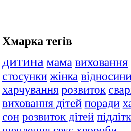
Хмарка тегів
дитина
мама
виховання
стосунки
жінка
відносин
харчування
розвиток
свар
виховання дітей
поради
х
сон
розвиток дітей
підліт
щеплення
секс
хвороби