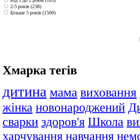
Від 1 до 2 років (183)
2-5 років (238)
Більше 5 років (1500)
Хмарка тегів
дитина
мама
виховання
жінка
новонароджений
Ди
сварки
здоров'я
Школа
ви
харчування
навчання
нем