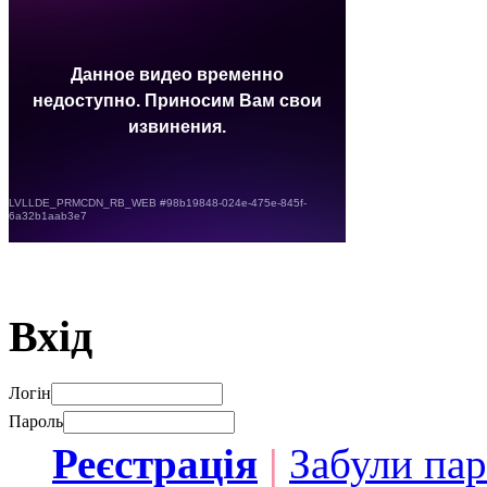
Вхід
Логін
Пароль
Реєстрація
|
Забули па