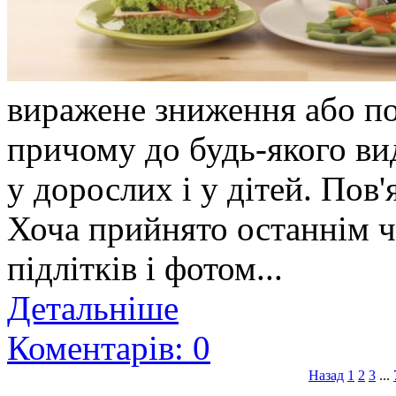
виражене зниження або пов
причому до будь-якого вид
у дорослих і у дітей. Пов
Хоча прийнято останнім ч
підлітків і фотом...
Детальніше
Коментарів: 0
Назад
1
2
3
...