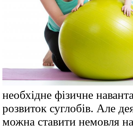
необхідне фізичне навант
розвиток суглобів. Але д
можна ставити немовля на