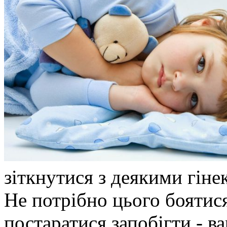
зіткнутися з деякими гін
Не потрібно цього боятися
постаратися запобігти - ва