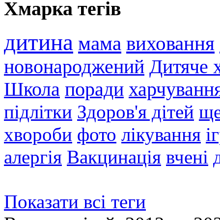
Хмарка тегів
дитина
мама
виховання
новонароджений
Дитяче 
Школа
поради
харчуванн
підлітки
Здоров'я дітей
ще
хвороби
фото
лікування
і
алергія
Вакцинація
вчені
Показати всі теги