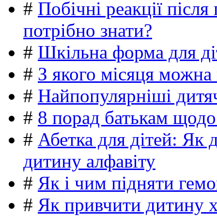
#
Побічні реакції післ
потрібно знати?
#
Шкільна форма для ді
#
З якого місяця можна
#
Найпопулярніші дитяч
#
8 порад батькам щодо
#
Абетка для дітей: Як 
дитину алфавіту
#
Як і чим підняти гемо
#
Як привчити дитину 