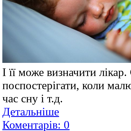
І її може визначити лікар.
поспостерігати, коли малюк
час сну і т.д.
Детальніше
Коментарів: 0