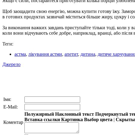
Якщо є сили, постарайтеся приготувати кілька порцій улюблених
Щоб заощадити свою енергію, можна купити готову їжу. Заморож
в готових продуктах зазвичай міститься більше жиру, цукру і с
За виконання важких завдань приступайте тільки тоді, коли у в
коли вони відчувають себе добре, наприклад, вранці, або післ
Теги:
астма
,
лікування астми
,
апетит
,
дитина
,
дитяче харчуванн
Джерело
Імя:
E-Mail:
Полужирный
Наклонный текст
Подчеркнутый те
Вставка ссылки
Картинка
Выбор цвета
|
Скрытый
Коментар