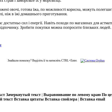
 страв і заморозьте їх у морозилці.
ені овочі, готова їжа, по можливості корисна, можуть полегшит
олі, ніж в їжі домашнього приготування.
ас достатньо сил і енергії. Навіть походи по магазинах для астм
я відпочинку. Зробити покупки можна попросити близьких людей.
я
Знайшли помилку? Виділіть її та натисніть CTRL+Enter.
кст
Зачеркнутый текст
|
Выравнивание по левому краю
По ц
 текст
Вставка цитаты
Вставка спойлера
|
Вставка email