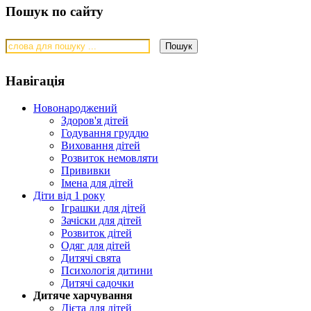
Пошук по сайту
Навігація
Новонароджений
Здоров'я дітей
Годування груддю
Виховання дітей
Розвиток немовляти
Прививки
Імена для дітей
Діти від 1 року
Іграшки для дітей
Зачіски для дітей
Розвиток дітей
Одяг для дітей
Дитячі свята
Психологія дитини
Дитячі садочки
Дитяче харчування
Дієта для дітей