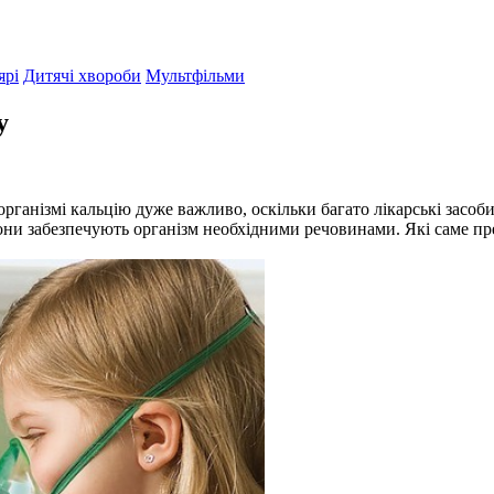
ярі
Дитячі хвороби
Мультфільми
у
організмі кальцію дуже важливо, оскільки багато лікарські зас
 вони забезпечують організм необхідними речовинами. Які саме пр