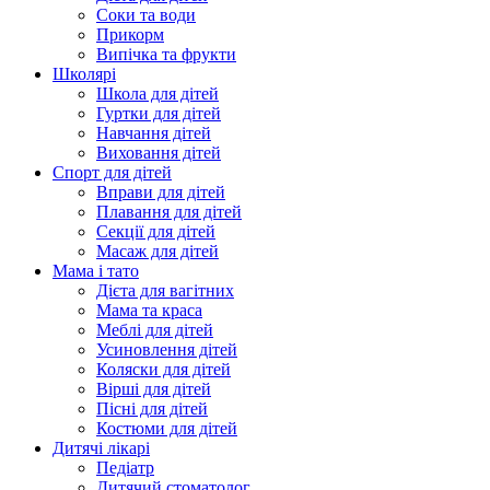
Соки та води
Прикорм
Випічка та фрукти
Школярі
Школа для дітей
Гуртки для дітей
Навчання дітей
Виховання дітей
Спорт для дітей
Вправи для дітей
Плавання для дітей
Секції для дітей
Масаж для дітей
Мама і тато
Дієта для вагітних
Мама та краса
Меблі для дітей
Усиновлення дітей
Коляски для дітей
Вірші для дітей
Пісні для дітей
Костюми для дітей
Дитячі лікарі
Педіатр
Дитячий стоматолог