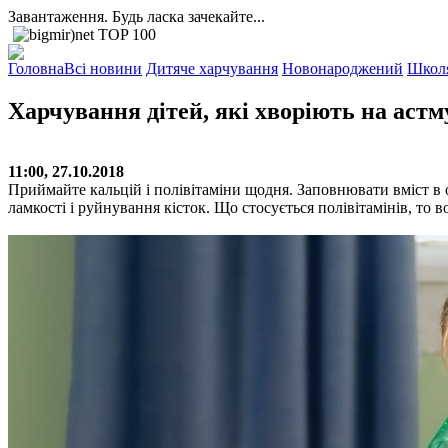
Завантаження. Будь ласка зачекайте...
Головна
Всі новини
Дитяче харчування
Новонароджений
Школ
Харчування дітей, які хворіють на астм
11:00, 27.10.2018
Приймайте кальцій і полівітаміни щодня. Заповнювати вміст в 
ламкості і руйнування кісток. Що стосується полівітамінів, то