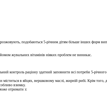
ки розжовують, подобаються 5-річним дітям більше інших форм вип
рийомом жувальних вітамінів ніяких проблем не виникає.
ельний контроль раціону здатний заповнити всі потреби 5-річного
ін міститься в яйцях, вершковому маслі, жирній рибі. Крім того,
собливо взимку.
може отримати з: