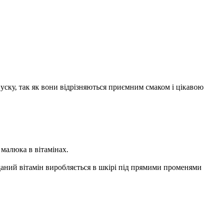
уску, так як вони відрізняються приємним смаком і цікавою
 малюка в вітамінах.
 даний вітамін виробляється в шкірі під прямими променями