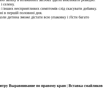
і селену.
и і інших несприятливих симптомів слід скасувати добавку.
ні в першій половині дня.
оли дитина зможе дістати всю упаковку і з'їсти багато
ентру
Выравнивание по правому краю
|
Вставка смайликов