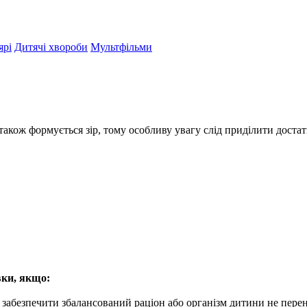
ярі
Дитячі хвороби
Мультфільми
а також формується зір, тому особливу увагу слід приділити дост
вки, якщо:
і забезпечити збалансований раціон або організм дитини не перен