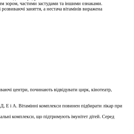
им зором, частими застудами та іншими ознаками.
розвиваючі заняття, а нестача вітамінів виражена
иваючі центри, починають відвідувати цирк, кінотеатр,
, Е і А. Вітамінні комплекси повинен підбирати лікар при
альні комплекси, що підтримують імунітет дітей. Серед