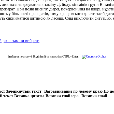
ивіться на дозування вітаміну Д, йоду, вітамінів групи В, заліза 
репарат. При появі висипу, діареї, почервоніння на шкірі, нудот
ють у більшості препаратів, тому краще всього давати засіб дити
жуть сприйматися дитиною як ласощі. Слід виключити ситуацію, к
й
,
які вітаміни вибрати
Знайшли помилку? Виділіть її та натисніть CTRL+Enter.
кст
Зачеркнутый текст
|
Выравнивание по левому краю
По ц
 текст
Вставка цитаты
Вставка спойлера
|
Вставка email