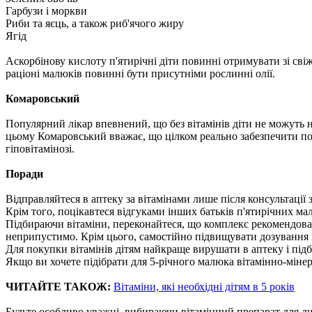
Гарбузи і моркви
Риби та яєць, а також риб'ячого жиру
Ягід
Аскорбінову кислоту п'ятирічні діти повинні отримувати зі свіжи
раціоні малюків повинні бути присутніми рослинні олії.
Комаровський
Популярний лікар впевнений, що без вітамінів діти не можуть 
цьому Комаровський вважає, що цілком реально забезпечити пот
гіповітамінозі.
Поради
Відправляйтеся в аптеку за вітамінами лише після консультації 
Крім того, поцікавтеся відгуками інших батьків п'ятирічних ма
Підбираючи вітаміни, переконайтеся, що комплекс рекомендовани
неприпустимо. Крім цього, самостійно підвищувати дозування ві
Для покупки вітамінів дітям найкраще вирушати в аптеку і під
Якщо ви хочете підібрати для 5-річного малюка вітамінно-мінера
ЧИТАЙТЕ ТАКОЖ:
Вітаміни, які необхідні дітям в 5 років
Будьте особливо уважні, вибираючи вітамінний препарат для дити