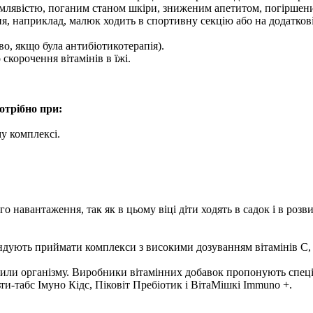
я млявістю, поганим станом шкіри, зниженим апетитом, погіршен
я, наприклад, малюк ходить в спортивну секцію або на додаткові 
о, якщо була антибіотикотерапія).
скорочення вітамінів в їжі.
отрібно при:
у комплексі.
 навантаження, так як в цьому віці діти ходять в садок і в розв
дують приймати комплекси з високими дозуванням вітамінів С, Д
 сили організму. Виробники вітамінних добавок пропонують спеці
-табс Імуно Кідс, Піковіт Пребіотик і ВітаМішкі Immuno +.