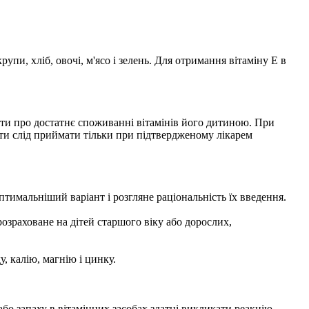
упи, хліб, овочі, м'ясо і зелень. Для отримання вітаміну Е в
ати про достатнє споживанні вітамінів його дитиною. При
ти слід приймати тільки при підтвердженому лікарем
птимальніший варіант і розгляне раціональність їх введення.
озраховане на дітей старшого віку або дорослих,
, калію, магнію і цинку.
або запаху в вітамінних засобах здатні викликати реакцію.