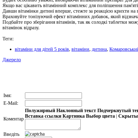
Якщо вас цікавить вітамінний комплекс для поліпшення пам'яті, д
Давши вітамінки дитині вперше, стежте за реакцією крихти на п
Враховуйте тонізуючий ефект вітамінних добавок, який відзнача
Подбайте про зберігання вітамінів, так як солодкі таблетки мо
вітамінок відразу.
Теги:
вітаміни для дітей 5 років
,
вітаміни
,
дитина
,
Комаровськи
Джерело
Імя:
E-Mail:
Полужирный
Наклонный текст
Подчеркнутый те
Вставка ссылки
Картинка
Выбор цвета
|
Скрытый
Коментар
Введіть