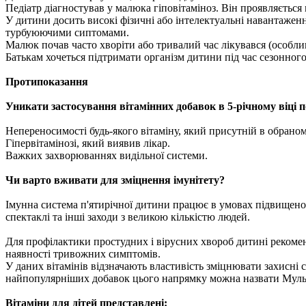
Педіатр діагностував у малюка гіповітаміноз. Він проявляєтьс
У дитини досить високі фізичні або інтелектуальні навантаженн
турбуюючими сиптомами.
Малюк почав часто хворіти або тривалий час лікувався (особлив
Батькам хочеться підтримати організм дитини під час сезонного 
Протипоказання
Уникати застосування вітамінних добавок в 5-річному віці п
Непереносимості будь-якого вітаміну, який присутній в обраном
Гіпервітамінозі, який виявив лікар.
Важких захворюваннях видільної системи.
Чи варто вживати для зміцнення імунітету?
Імунна система п'ятирічної дитини працює в умовах підвищеного
спектаклі та інші заходи з великою кількістю людей.
Для профілактики простудних і вірусних хвороб дитині рекомен
наявності тривожних симптомів.
У даних вітамінів відзначають властивість зміцнювати захисні
найпопулярніших добавок цього напрямку можна назвати Мульти
Вітаміни для дітей представлені: