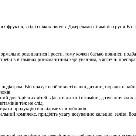
х фруктів, ягід і свіжих овочів. Джерелами вітамінів групи В є кр
нормально розвиватися і рости, тому кожен батько повинен подб
реби в вітамінах різноманітним харчуванням, а аптечні препара
з педіатром. Він врахує особливості вашої дитини, порадить найо
люків.
й для 5-річних дітей. Давати дитині вітаміни, дозування яких р
тамінів теж не слід.
бирати продукцію від відомих виробників.
льний комплекс, приділіть увагу дозуванню кальцію, заліза, йоду
ни зі схильністю до алергії, так як добавки для кольору, смаку 