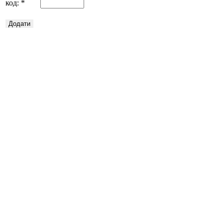
код:
*