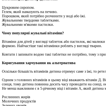
Цукровим сиропом.
Гелем, який намазують на печиво.
Порошком, який потрібно розчинити у воді або їжі.
Жувальними твердими таблетками.
Жувальними м'якими пастилки.
Чому популярні жувальні вітаміни?
Вітаміни для дітей у вигляді таблеток або пастилок, які малю
формою. Найчастіше такі вітамінки роблять у вигляді тварин.
Ковтати і запивати водою такі таблетки не потрібно, тому з п
Коригування харчування як альтернатива
Оскільки більшість вітамінів дитина отримує саме з їжі, то рет
Одним з головних вітамінів в цьому віці вважають вітамін Д. В
сонця, тому дитина повинна досить часу проводити на сонці, о
Не менш важливим є в 5-річному віці і вітамін А, який дитина 
Рослинних жирів
Молочних продуктів
Зелених овочів