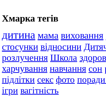
Хмарка тегів
дитина
мама
виховання
стосунки
відносини
Дитя
розлучення
Школа
здоров
харчування
навчання
сон
підлітки
секс
фото
поради
ігри
вагітність