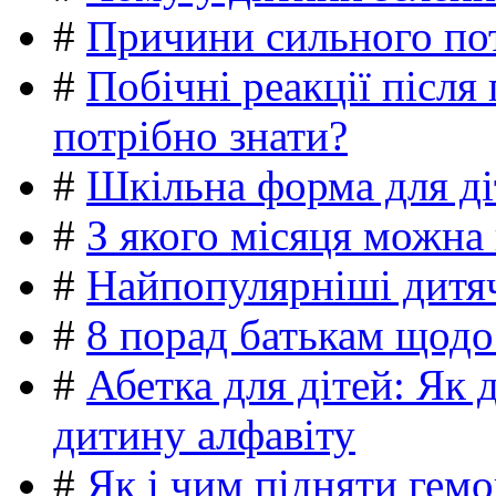
#
Причини сильного пот
#
Побічні реакції післ
потрібно знати?
#
Шкільна форма для ді
#
З якого місяця можна
#
Найпопулярніші дитяч
#
8 порад батькам щодо
#
Абетка для дітей: Як 
дитину алфавіту
#
Як і чим підняти гемо