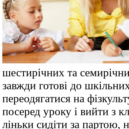
шестирічних та семирічни
завжди готові до шкільни
переодягатися на фізкульт
посеред уроку і вийти з к
ліньки сидіти за партою, н