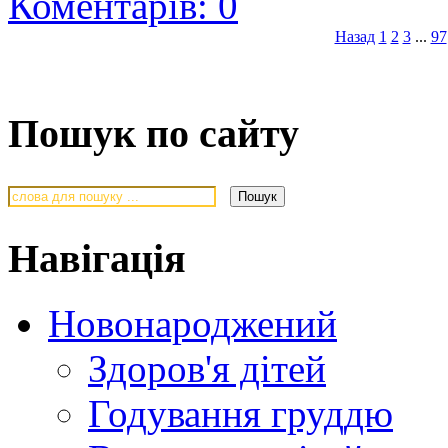
Коментарів: 0
Назад
1
2
3
...
97
Пошук по сайту
Навігація
Новонароджений
Здоров'я дітей
Годування груддю