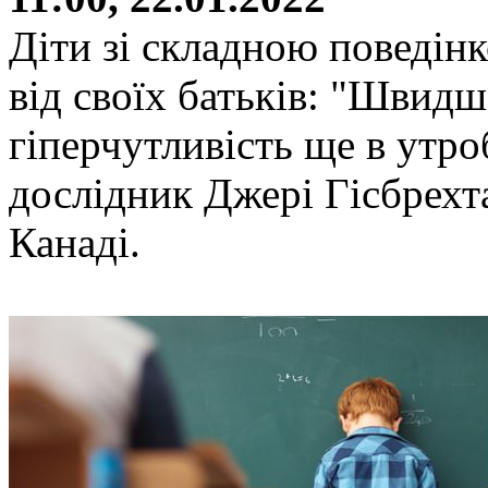
Діти зі складною поведін
від своїх батьків: "Швидш
гіперчутливість ще в утроб
дослідник Джері Гісбрехта
Канаді.