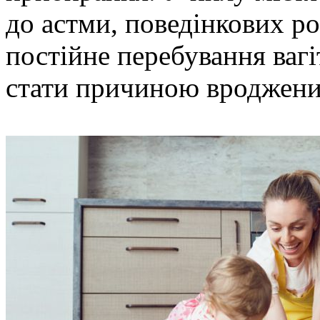
до астми, поведінкових роз
постійне перебування ваг
стати причиною вроджени