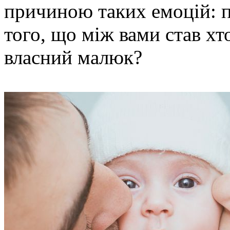
причиною таких емоцій: п
того, що між вами став хт
власний малюк?