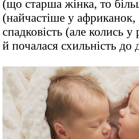
(що старша жінка, то більш
(найчастіше у африканок, 
спадковість (але колись у
й почалася схильність до 