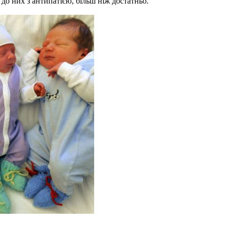
 до них з антипатією, більш ніж достатньо.