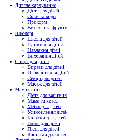
Дитяче харчування
Дієта для дітей
Соки та води
Прикорм
Випічка та фрукти
Школярі
Школа для дітей
Гуртки для дітей
Навчання дітей
Виховання дітей
Спорт для дітей
Вправи для дітей
Плавання для дітей
Секції для дітей
Масаж для дітей
Мама і тато
Дієта для вагітних
Мама та краса
Меблі для дітей
Усиновлення дітей
Коляски для дітей
Вірші для дітей
Пісні для дітей
Костюми для дітей