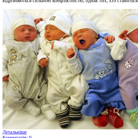
відрізняються сильною конфліктністю, однак тих, хто ставиться
Детальніше
Коментарів: 0