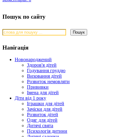
Пошук по сайту
Навігація
Новонароджений
Здоров'я дітей
Годування груддю
Виховання дітей
Розвиток немовляти
Прививки
Імена для дітей
Діти від 1 року
Іграшки для дітей
Зачіски для дітей
Розвиток дітей
Одяг для дітей
Дитячі свята
Психологія дитини
Дитячі садочки