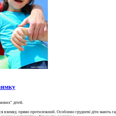
взимку
мових" дітей.
ся взимку, прямо протилежний. Особливо грудневі діти мають га