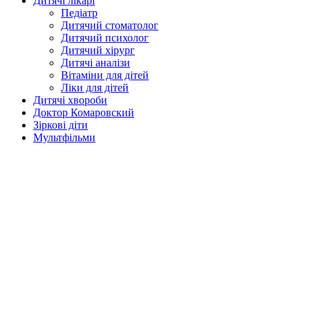
Дитячі лікарі
Педіатр
Дитячий стоматолог
Дитячий психолог
Дитячий хірург
Дитячі аналізи
Вітаміни для дітей
Ліки для дітей
Дитячі хвороби
Доктор Комаровский
Зіркові діти
Мультфільми