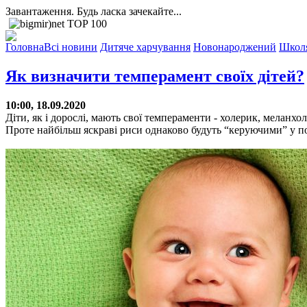
Завантаження. Будь ласка зачекайте...
Головна
Всі новини
Дитяче харчування
Новонароджений
Школ
Як визначити темперамент своїх дітей?
10:00, 18.09.2020
Діти, як і дорослі, мають свої темпераменти - холерик, меланхо
Проте найбільш яскраві риси однаково будуть “керуючими” у по