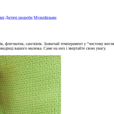
ярі
Дитячі хвороби
Мультфільми
лік, флегматик, сангвінік. Зазвичай темперамент у “чистому вигля
ведінці вашого малюка. Саме на них і звертайте свою увагу.