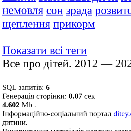
немовля
сон
зрада
розвито
щеплення
прикорм
Показати всі теги
Все про дітей. 2012 — 20
SQL запитів:
6
Генерація сторінки:
0.07
сек
4.602
Mb .
Інформаційно-соціальний портал
ditey
дитини.