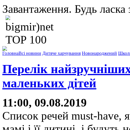
Завантаження. Будь ласка з
Головна
Всі новини
Дитяче харчування
Новонароджений
Школ
Перелік найзручніших
маленьких дітей
11:00, 09.08.2019
Список речей must-have, я
мамі і її дитині, і будуть