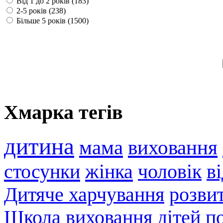
Від 1 до 2 років (183)
2-5 років (238)
Більше 5 років (1500)
Хмарка тегів
дитина
мама
виховання
стосунки
жінка
чоловік
в
Дитяче харчування
розви
Школа
виховання дітей
п