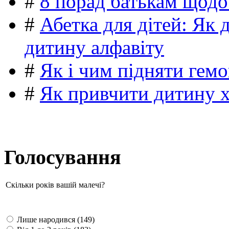
#
8 порад батькам щодо
#
Абетка для дітей: Як 
дитину алфавіту
#
Як і чим підняти гемо
#
Як привчити дитину 
Голосування
Скільки років вашій малечі?
Лише народився (149)