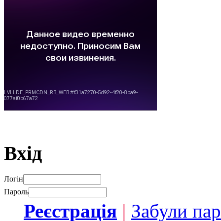
Вхід
Логін
Пароль
Реєстрація
|
Забули па