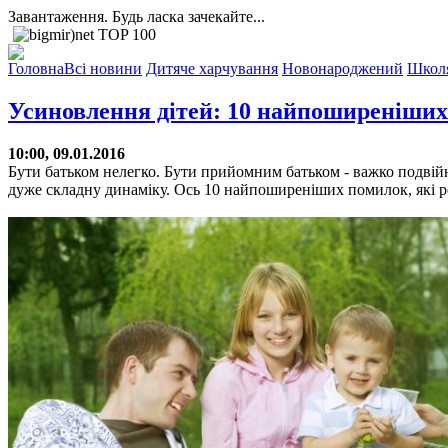
Завантаження. Будь ласка зачекайте...
Головна
Всі новини
Дитяче харчування
Новонароджений
Школ
Усиновлення дітей: 10 найпоширеніши
10:00, 09.01.2016
Бути батьком нелегко. Бути прийомним батьком - важко подвійн
дуже складну динаміку. Ось 10 найпоширеніших помилок, які р