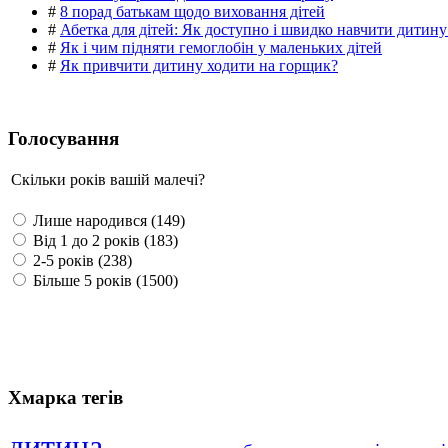
#
8 порад батькам щодо виховання дітей
#
Абетка для дітей: Як доступно і швидко навчити дитину
#
Як і чим підняти гемоглобін у маленьких дітей
#
Як привчити дитину ходити на горщик?
Голосування
Скільки років вашій малечі?
Лише народився (149)
Від 1 до 2 років (183)
2-5 років (238)
Більше 5 років (1500)
Хмарка тегів
дитина