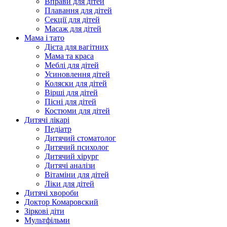
Вправи для дітей
Плавання для дітей
Секції для дітей
Масаж для дітей
Мама і тато
Дієта для вагітних
Мама та краса
Меблі для дітей
Усиновлення дітей
Коляски для дітей
Вірші для дітей
Пісні для дітей
Костюми для дітей
Дитячі лікарі
Педіатр
Дитячий стоматолог
Дитячий психолог
Дитячий хірург
Дитячі аналізи
Вітаміни для дітей
Ліки для дітей
Дитячі хвороби
Доктор Комаровский
Зіркові діти
Мультфільми