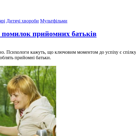
ярі
Дитячі хвороби
Мультфільми
х помилок прийомних батьків
о. Психологи кажуть, що ключовим моментом до успіху є спілкув
облять прийомні батьки.