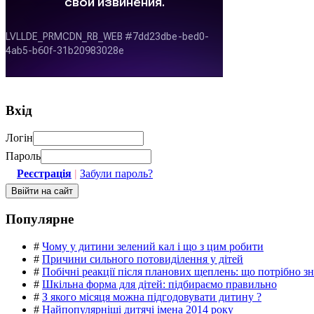
Вхід
Логін
Пароль
Реєстрація
|
Забули пароль?
Популярне
#
Чому у дитини зелений кал і що з цим робити
#
Причини сильного потовиділення у дітей
#
Побічні реакції після планових щеплень: що потрібно з
#
Шкільна форма для дітей: підбираємо правильно
#
З якого місяця можна підгодовувати дитину ?
#
Найпопулярніші дитячі імена 2014 року