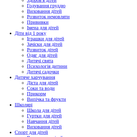
Здоров'я дітей
Годування груддю
Виховання дітей
Розвиток немовляти
Прививки
Імена для дітей
Діти від 1 року
Іграшки для дітей
Зачіски для дітей
Розвиток дітей
Одяг для дітей
Дитячі свята
Психологія дитини
Дитячі садочки
Дитяче харчування
Дієта для дітей
Соки та води
Прикорм
Випічка та фрукти
Школярі
Школа для дітей
Гуртки для дітей
Навчання дітей
Виховання дітей
Спорт для дітей