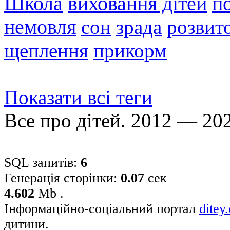
Школа
виховання дітей
п
немовля
сон
зрада
розвито
щеплення
прикорм
Показати всі теги
Все про дітей. 2012 — 20
SQL запитів:
6
Генерація сторінки:
0.07
сек
4.602
Mb .
Інформаційно-соціальний портал
ditey
дитини.