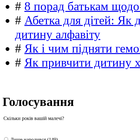
#
8 порад батькам щодо
#
Абетка для дітей: Як 
дитину алфавіту
#
Як і чим підняти гемо
#
Як привчити дитину 
Голосування
Скільки років вашій малечі?
Лише народився (149)