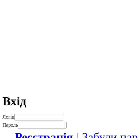
Вхід
Логін
Пароль
Реєстрація
|
Забули па