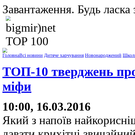
Завантаження. Будь ласка з
Головна
Всі новини
Дитяче харчування
Новонароджений
Школ
ТОП-10 тверджень про 
міфи
10:00, 16.03.2016
Який з напоїв найкорисн
давати крихітці звичайни