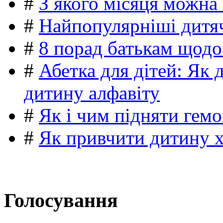
#
З якого місяця можна
#
Найпопулярніші дитяч
#
8 порад батькам щодо
#
Абетка для дітей: Як 
дитину алфавіту
#
Як і чим підняти гемо
#
Як привчити дитину 
Голосування