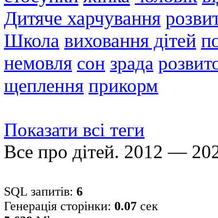
Дитяче харчування
розви
Школа
виховання дітей
п
немовля
сон
зрада
розвито
щеплення
прикорм
Показати всі теги
Все про дітей. 2012 — 20
SQL запитів:
6
Генерація сторінки:
0.07
сек