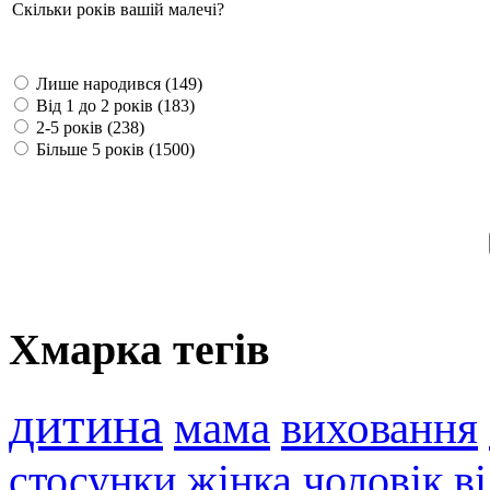
Скільки років вашій малечі?
Лише народився (149)
Від 1 до 2 років (183)
2-5 років (238)
Більше 5 років (1500)
Хмарка тегів
дитина
мама
виховання
стосунки
жінка
чоловік
в