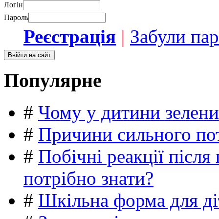
Логін
Пароль
Реєстрація
|
Забули па
Популярне
#
Чому у дитини зелени
#
Причини сильного пот
#
Побічні реакції післ
потрібно знати?
#
Шкільна форма для ді