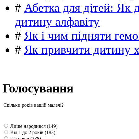
#
Абетка для дітей: Як 
дитину алфавіту
#
Як і чим підняти гемо
#
Як привчити дитину 
Голосування
Скільки років вашій малечі?
Лише народився (149)
Від 1 до 2 років (183)
2-5 років (238)