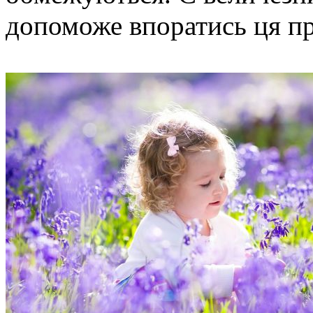
допоможе впоратись ця пр