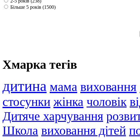
2-5 років (238)
Більше 5 років (1500)
Хмарка тегів
дитина
мама
виховання
стосунки
жінка
чоловік
в
Дитяче харчування
розви
Школа
виховання дітей
п