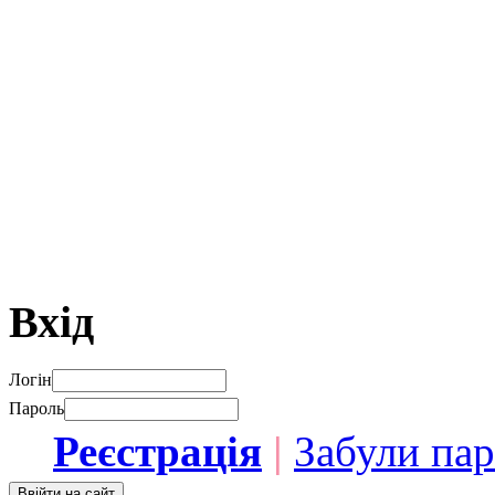
Вхід
Логін
Пароль
Реєстрація
|
Забули па