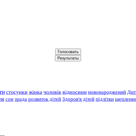
ти
стосунки
жінка
чоловік
відносини
новонароджений
Дит
ля
сон
зрада
розвиток дітей
Здоров'я дітей
підлітки
щепленн
ини.