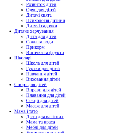
Розвиток дітей
Одяг для дітей
Дитячі свята
Психологія дитини
Дитячі садочки
Дитяче харчування
Дієта для дітей
Соки та води
Прикорм
Випічка та фрукти
Школярі
Школа для дітей
Гуртки для дітей
Навчання дітей
Виховання дітей
Спорт для дітей
Вправи для дітей
Плавання для дітей
Секції для дітей
Масаж для дітей
Мама і тато
Дієта для вагітних
Мама та краса
Меблі для дітей
Усиновлення дітей