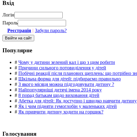
Вхід
Логін
Пароль
Реєстрація
|
Забули пароль?
Популярне
#
Чому у дитини зелений кал і що з цим робити
#
Причини сильного потовиділення у дітей
#
Побічні реакції після планових щеплень: що потрібно з
#
Шкільна форма для дітей: підбираємо правильно
#
З якого місяця можна підгодовувати дитину ?
#
Найпопулярніші дитячі імена 2014 року
#
8 порад батькам щодо виховання дітей
#
Абетка для дітей: Як доступно і швидко навчити дитину
#
Як і чим підняти гемоглобін у маленьких дітей
#
Як привчити дитину ходити на горщик?
Голосування