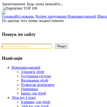
Завантаження. Будь ласка зачекайте...
Головна
Всі новини
Дитяче харчування
Новонароджений
Школ
По даному тегу немає жодної новини
Пошук по сайту
Навігація
Новонароджений
Здоров'я дітей
Годування груддю
Виховання дітей
Розвиток немовляти
Прививки
Імена для дітей
Діти від 1 року
Іграшки для дітей
Зачіски для дітей