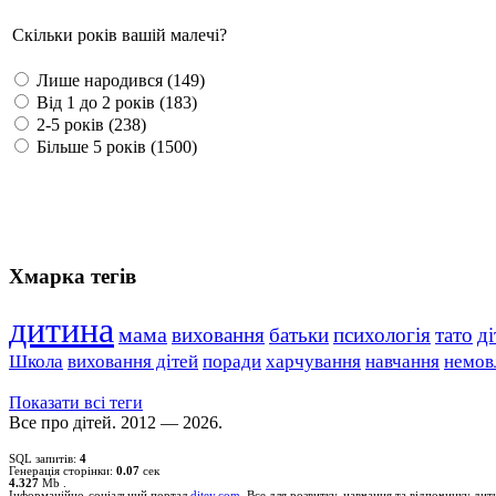
Скільки років вашій малечі?
Лише народився (149)
Від 1 до 2 років (183)
2-5 років (238)
Більше 5 років (1500)
Хмарка тегів
дитина
мама
виховання
батьки
психологія
тато
ді
Школа
виховання дітей
поради
харчування
навчання
немов
Показати всі теги
Все про дітей. 2012 — 2026.
SQL запитів:
4
Генерація сторінки:
0.07
сек
4.327
Mb .
Інформаційно-соціальний портал
ditey.com
. Все для розвитку, навчання та відпочинку дит