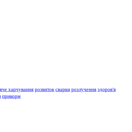
яче харчування
розвиток
сварки
розлучення
здоров'я
я
прикорм