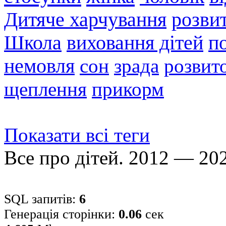
Дитяче харчування
розви
Школа
виховання дітей
п
немовля
сон
зрада
розвито
щеплення
прикорм
Показати всі теги
Все про дітей. 2012 — 20
SQL запитів:
6
Генерація сторінки:
0.06
сек