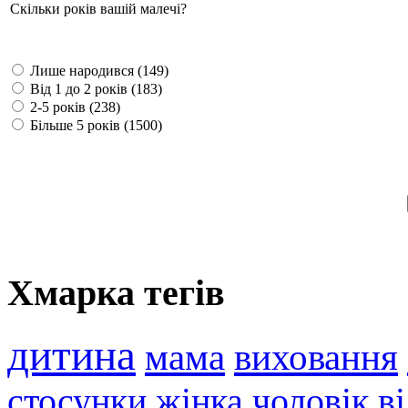
Скільки років вашій малечі?
Лише народився (149)
Від 1 до 2 років (183)
2-5 років (238)
Більше 5 років (1500)
Хмарка тегів
дитина
мама
виховання
стосунки
жінка
чоловік
в