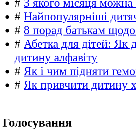
#
З якого місяця можна
#
Найпопулярніші дитяч
#
8 порад батькам щодо
#
Абетка для дітей: Як 
дитину алфавіту
#
Як і чим підняти гемо
#
Як привчити дитину 
Голосування