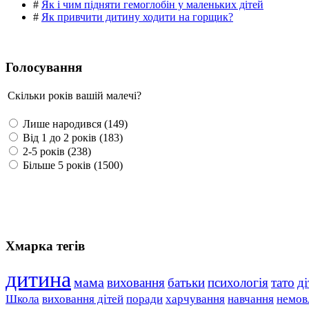
#
Як і чим підняти гемоглобін у маленьких дітей
#
Як привчити дитину ходити на горщик?
Голосування
Скільки років вашій малечі?
Лише народився (149)
Від 1 до 2 років (183)
2-5 років (238)
Більше 5 років (1500)
Хмарка тегів
дитина
мама
виховання
батьки
психологія
тато
ді
Школа
виховання дітей
поради
харчування
навчання
немов