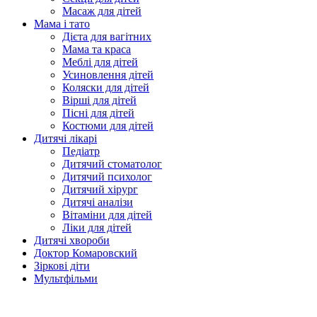
Масаж для дітей
Мама і тато
Дієта для вагітних
Мама та краса
Меблі для дітей
Усиновлення дітей
Коляски для дітей
Вірші для дітей
Пісні для дітей
Костюми для дітей
Дитячі лікарі
Педіатр
Дитячий стоматолог
Дитячий психолог
Дитячий хірург
Дитячі аналізи
Вітаміни для дітей
Ліки для дітей
Дитячі хвороби
Доктор Комаровский
Зіркові діти
Мультфільми