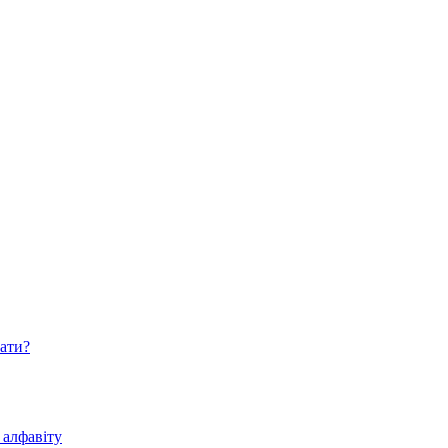
нати?
 алфавіту