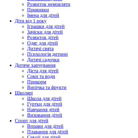
Розвиток немовляти
Прививки
Імена для дітей
Діти від 1 року
Іграшки для дітей
Зачіски для дітей
Розвиток дітей
Одяг для дітей
Дитячі свята
Психологія дитини
Дитячі садочки
Дитяче харчування
Дієта для дітей
Соки та води
Прикорм
Випічка та фрукти
Школярі
Школа для дітей
Гуртки для дітей
Навчання дітей
Виховання дітей
Спорт для дітей
Вправи для дітей
Плавання для дітей
Секції для дітей