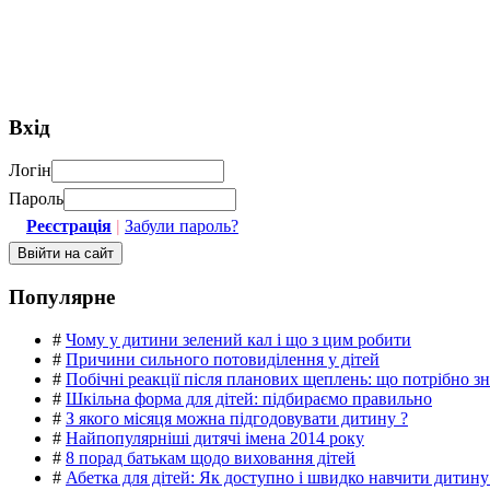
Вхід
Логін
Пароль
Реєстрація
|
Забули пароль?
Популярне
#
Чому у дитини зелений кал і що з цим робити
#
Причини сильного потовиділення у дітей
#
Побічні реакції після планових щеплень: що потрібно з
#
Шкільна форма для дітей: підбираємо правильно
#
З якого місяця можна підгодовувати дитину ?
#
Найпопулярніші дитячі імена 2014 року
#
8 порад батькам щодо виховання дітей
#
Абетка для дітей: Як доступно і швидко навчити дитину