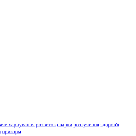
яче харчування
розвиток
сварки
розлучення
здоров'я
я
прикорм