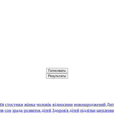
ти
стосунки
жінка
чоловік
відносини
новонароджений
Дит
ля
сон
зрада
розвиток дітей
Здоров'я дітей
підлітки
щепленн