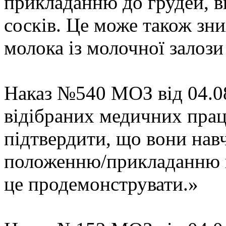
прикладанню до грудей, в
сосків. Це може також зн
молока із молочної залози
Наказ №540 МОЗ від 04.08
відібраних медичних прац
підтвердити, що вони нав
положенню/прикладанню н
це продемонструвати.»