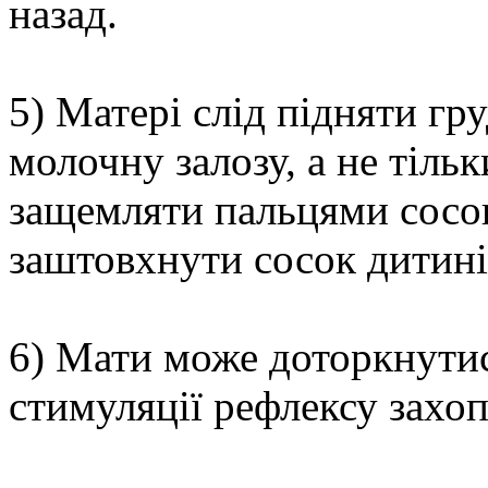
назад.
5) Матері слід підняти гр
молочну залозу, а не тіль
защемляти пальцями сосок
заштовхнути сосок дитині 
6) Мати може доторкнутис
стимуляції рефлексу захо