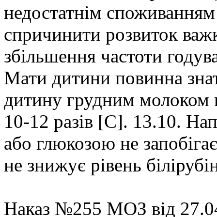
недостатнім споживанням
спричинити розвиток важко
збільшення частоти годува
Мати дитини повинна знат
дитину грудним молоком 
10-12 разів [C]. 13.10. 
або глюкозою не запобігає 
не знижує рівень білірубі
Наказ №255 МОЗ від 27.04