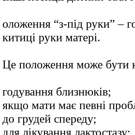
оложення “з-під руки” – г
китиці руки матері.
Це положення може бути 
годування близнюків;
якщо мати має певні проб
до грудей спереду;
для лікування лактостазу;