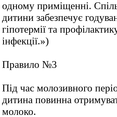
одному приміщенні. Спіль
дитини забезпечує годува
гіпотермії та профілакти
інфекції.»)
Правило №3
Під час молозивного періо
дитина повинна отримува
молоко.