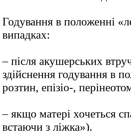
Годування в положенні «л
випадках:
– після акушерських втру
здійснення годування в по
розтин, епізіо-, перінеото
– якщо матері хочеться сп
встаючи з ліжка»).