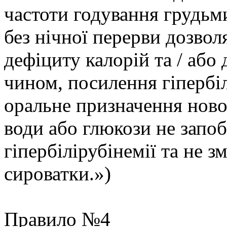
частоти годування грудьми
без нічної перерви дозвол
дефіциту калорій та / або 
чином, посилення гіпербіл
оральне призначення нов
води або глюкози не запоб
гіпербілірубінемії та не з
сироватки.»)
Правило №4