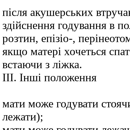
після акушерських втруча
здійснення годування в по
розтин, епізіо-, перінеото
якщо матері хочеться спат
встаючи з ліжка.
IІІ. Інші положення
мати може годувати стояч
лежати);
мати може годувати лежачи