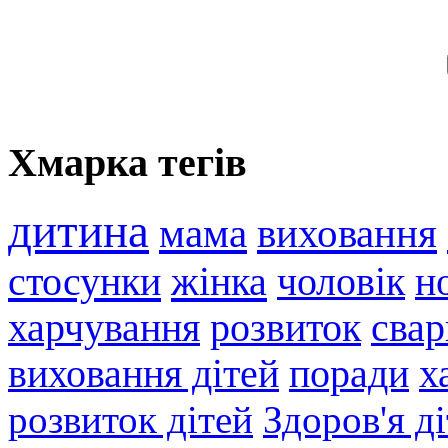
Хмарка тегів
дитина
мама
виховання
стосунки
жінка
чоловік
н
харчування
розвиток
свар
виховання дітей
поради
х
розвиток дітей
Здоров'я д