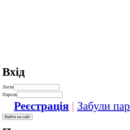
Вхід
Логін
Пароль
Реєстрація
|
Забули па