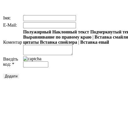
Імя:
E-Mail:
Полужирный
Наклонный текст
Подчеркнутый те
Выравнивание по правому краю
|
Вставка смайл
Коментар
цитаты
Вставка спойлера
|
Вставка email
Введіть
код:
*