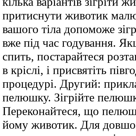
кілька варіантів зігріти 
притиснути животик малю
вашого тіла допоможе зіг
вже під час годування. Як
спить, постарайтеся розт
в кріслі, і присвятіть пів
процедурі. Другий: прикл
пелюшку. Зігрійте пелюшк
Переконайтеся, що пелюшк
йому животик. Для довшо