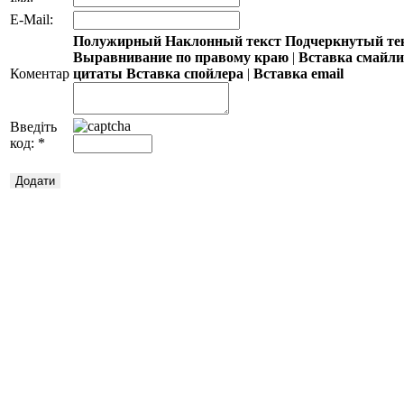
E-Mail:
Полужирный
Наклонный текст
Подчеркнутый те
Выравнивание по правому краю
|
Вставка смайл
Коментар
цитаты
Вставка спойлера
|
Вставка email
Введіть
код:
*