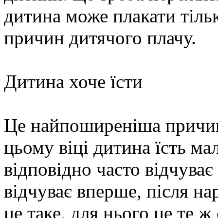
дитина може плакати тільк
причин дитячого плачу.
Дитина хоче їсти
Це найпоширеніша причин
цьому віці дитина їсть ма
відповідно часто відчуває
відчуває вперше, після н
це таке, для нього це те ж