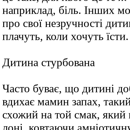
наприклад, біль. Інших м
про свої незручності дити
плачуть, коли хочуть їсти.
Дитина стурбована
Часто буває, що дитині д
вдихає мамин запах, такий
схожий на той смак, який
лоні, ковтаючи амніотичн