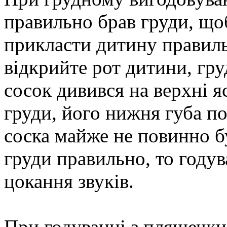
правильно брав груди, що
прикласти дитину правиль
відкрийте рот дитини, гр
сосок дивився на верхні 
груди, його нижня губа по
соска майже не повинно б
груди правильно, то годув
цокання звуків.
При годуванні з пляшечки