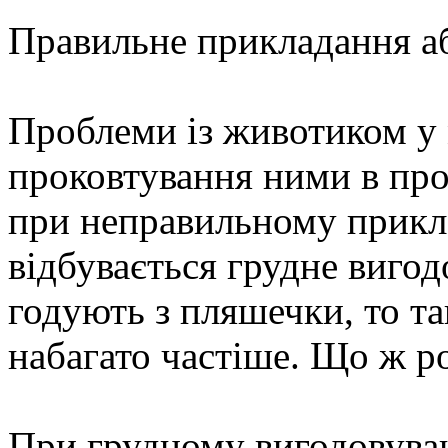
Правильне прикладання а
Проблеми із животиком у 
проковтування ними в про
при неправильному прикл
відбувається грудне виго
годують з пляшечки, то та
набагато частіше. Що ж р
При грудному вигодовува