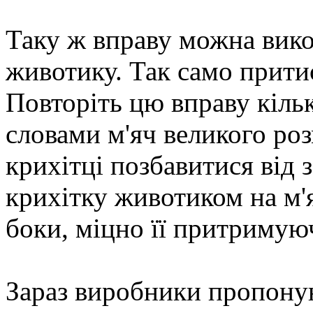
Таку ж вправу можна вико
животику. Так само притис
Повторіть цю вправу кільк
словами м'яч великого ро
крихітці позбавитися від 
крихітку животиком на м'я
боки, міцно її притримуюч
Зараз виробники пропоную