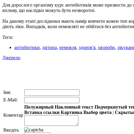
Для дорослого організму курс антибіотиків може призвести до о
впливу, що наслідки можуть бути незворотні.
На даному етапі дослідники мають намір вивчити кожен тип кор
діють ліки. Випадків, коли немовляті не обійтися без антибіоти
Теги:
антибіотики
,
дитина
,
немовля
,
здоров'я
,
хвороби
,
лікуван
Джерело
Імя:
E-Mail:
Полужирный
Наклонный текст
Подчеркнутый те
Вставка ссылки
Картинка
Выбор цвета
|
Скрытый
Коментар
Введіть