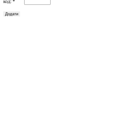
код:
*