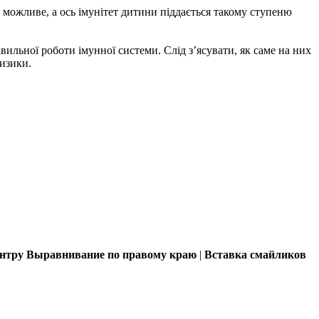
 можливе, а ось імунітет дитини піддається такому ступеню
ильної роботи імунної системи. Слід з’ясувати, як саме на них
ризики.
ентру
Выравнивание по правому краю
|
Вставка смайликов