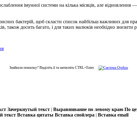
слаблення імунної системи на кілька місяців, але відновлення —
исних бактерій, щоб скласти список найбільш важливих для прав
ків, також досить багато, і для таких малюків необхідно знизити 
ня
Знайшли помилку? Виділіть її та натисніть CTRL+Enter.
кст
Зачеркнутый текст
|
Выравнивание по левому краю
По ц
 текст
Вставка цитаты
Вставка спойлера
|
Вставка email