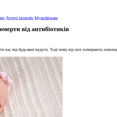
ярі
Дитячі хвороби
Мультфільми
мерти від антибіотиків
и нас від будь-якої недуги. Тоді чому від них помирають новон