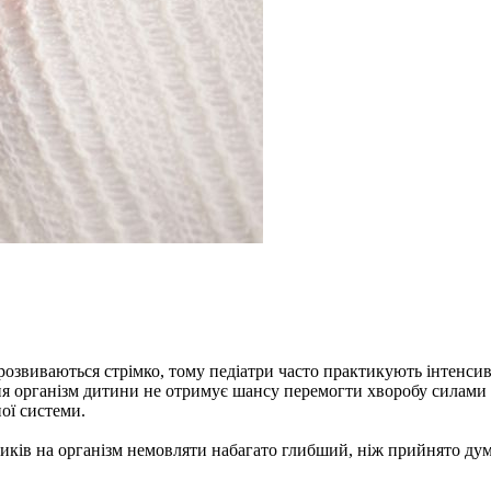
розвиваються стрімко, тому педіатри часто практикують інтенсив
ння організм дитини не отримує шансу перемогти хворобу силами в
ої системи.
тиків на організм немовляти набагато глибший, ніж прийнято дум