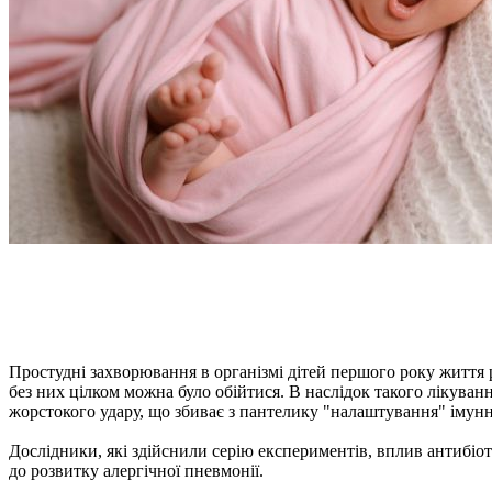
Простудні захворювання в організмі дітей першого року життя 
без них цілком можна було обійтися. В наслідок такого лікува
жорстокого удару, що збиває з пантелику "налаштування" імунн
Дослідники, які здійснили серію експериментів, вплив антибіо
до розвитку алергічної пневмонії.