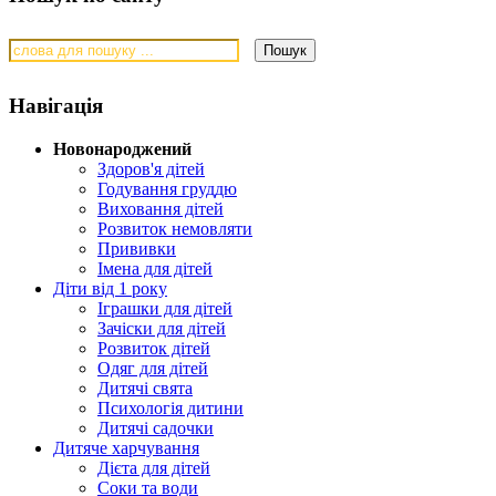
Навігація
Новонароджений
Здоров'я дітей
Годування груддю
Виховання дітей
Розвиток немовляти
Прививки
Імена для дітей
Діти від 1 року
Іграшки для дітей
Зачіски для дітей
Розвиток дітей
Одяг для дітей
Дитячі свята
Психологія дитини
Дитячі садочки
Дитяче харчування
Дієта для дітей
Соки та води