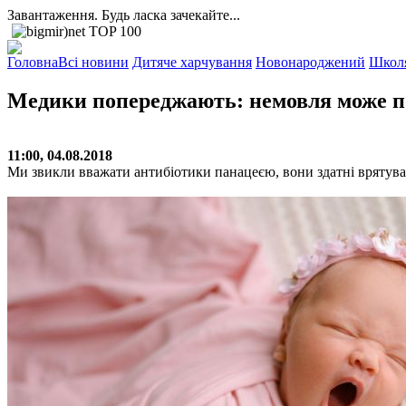
Завантаження. Будь ласка зачекайте...
Головна
Всі новини
Дитяче харчування
Новонароджений
Школ
Медики попереджають: немовля може по
11:00, 04.08.2018
Ми звикли вважати антибіотики панацеєю, вони здатні врятуват