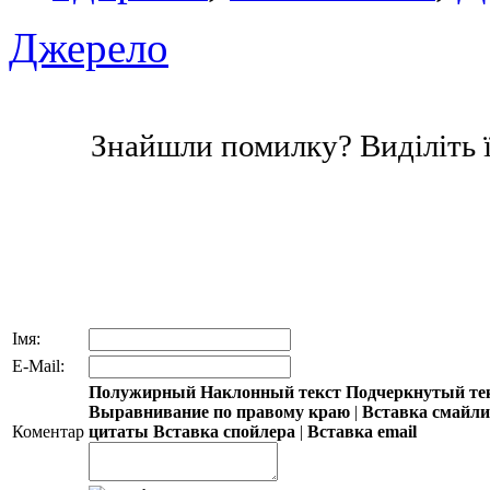
Джерело
Знайшли помилку? Виділіть ї
Імя:
E-Mail:
Полужирный
Наклонный текст
Подчеркнутый те
Выравнивание по правому краю
|
Вставка смайл
Коментар
цитаты
Вставка спойлера
|
Вставка email