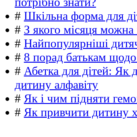
потрібно знати?
#
Шкільна форма для ді
#
З якого місяця можна
#
Найпопулярніші дитяч
#
8 порад батькам щодо
#
Абетка для дітей: Як 
дитину алфавіту
#
Як і чим підняти гемо
#
Як привчити дитину 