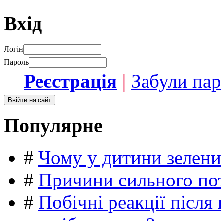
Вхід
Логін
Пароль
Реєстрація
|
Забули па
Популярне
#
Чому у дитини зелени
#
Причини сильного пот
#
Побічні реакції післ