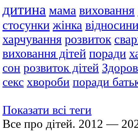
дитина
мама
виховання
стосунки
жінка
відносин
харчування
розвиток
свар
виховання дітей
поради
х
сон
розвиток дітей
Здоров
секс
хвороби
поради бать
Показати всі теги
Все про дітей. 2012 — 20