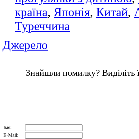
країна
,
Японія
,
Китай
,
Туреччина
Джерело
Знайшли помилку? Виділіть ї
Імя:
E-Mail: