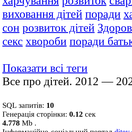
харчування
розвиток
свар
виховання дітей
поради
х
сон
розвиток дітей
Здоров
секс
хвороби
поради бать
Показати всі теги
Все про дітей. 2012 — 20
SQL запитів:
10
Генерація сторінки:
0.12
сек
4.778
Mb .
Інформаційно-соціальний портал
ditey