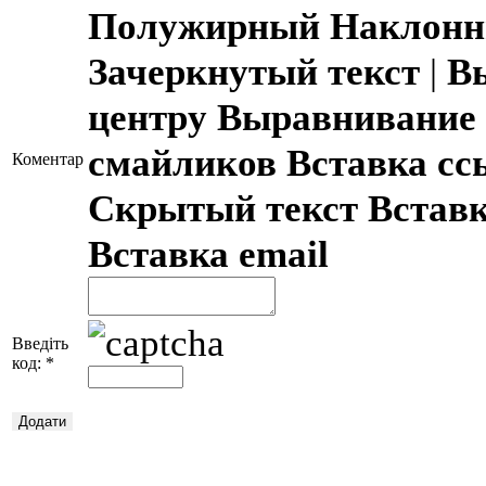
Полужирный
Наклонн
Зачеркнутый текст
|
В
центру
Выравнивание 
смайликов
Вставка с
Коментар
Скрытый текст
Встав
Вставка email
Введіть
код:
*