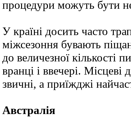
процедури можуть бути н
У країні досить часто трап
міжсезоння бувають піщан
до величезної кількості п
вранці і ввечері. Місцеві 
звичні, а приїжджі найча
Австралія