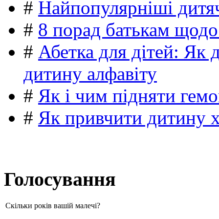
#
Найпопулярніші дитяч
#
8 порад батькам щодо
#
Абетка для дітей: Як 
дитину алфавіту
#
Як і чим підняти гемо
#
Як привчити дитину 
Голосування
Скільки років вашій малечі?