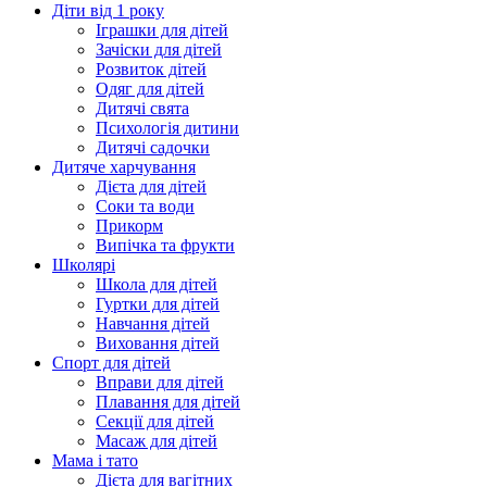
Діти від 1 року
Іграшки для дітей
Зачіски для дітей
Розвиток дітей
Одяг для дітей
Дитячі свята
Психологія дитини
Дитячі садочки
Дитяче харчування
Дієта для дітей
Соки та води
Прикорм
Випічка та фрукти
Школярі
Школа для дітей
Гуртки для дітей
Навчання дітей
Виховання дітей
Спорт для дітей
Вправи для дітей
Плавання для дітей
Секції для дітей
Масаж для дітей
Мама і тато
Дієта для вагітних