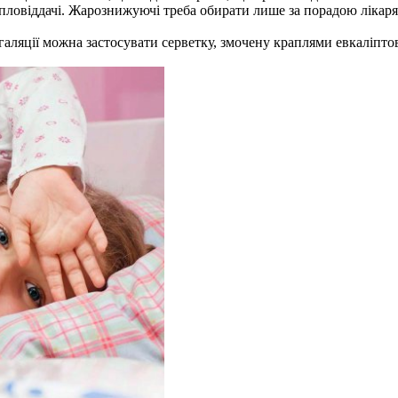
пловіддачі. Жарознижуючі треба обирати лише за порадою лікаря
нгаляції можна застосувати серветку, змочену краплями евкаліптово