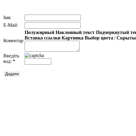
Імя:
E-Mail:
Полужирный
Наклонный текст
Подчеркнутый те
Вставка ссылки
Картинка
Выбор цвета
|
Скрытый
Коментар
Введіть
код:
*