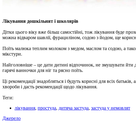
Лікування дошкільнят і школярів
Дітки цього віку вже більш самостійні, тож лікування буде пр
можна відваром шавлії, фурациліном, содою з йодом, ще корис
Поїть малюка теплим молоком з медом, маслом та содою, а та
мікстури.
Найголовніше – це дати дитині відпочинок, не змушувати йти
гарячі ванночки для ніг та рясно поїть.
Ці рекомендації знадобляться і будуть корисні для всіх батьків
хвороби і дасть рекомендації щодо лікування.
Теги:
лікування
,
простуда
,
дитяча застуда
,
застуда у немовлят
Джерело