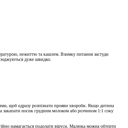
пературою, нежиттю та кашлем. Взимку питання застуди
овсюджуються дуже швидко.
ними, щоб одразу розпізнати прояви хвороби. Якщо дитина
на закапати носик грудним молоком або розчином 1:1 соку
стійно намагається подолати віруси. Малюка можна обтерти