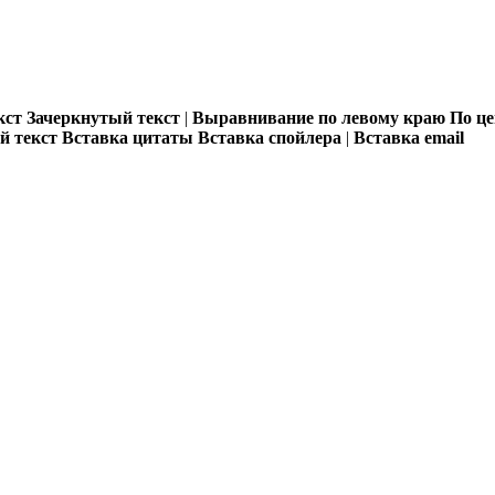
кст
Зачеркнутый текст
|
Выравнивание по левому краю
По ц
 текст
Вставка цитаты
Вставка спойлера
|
Вставка email