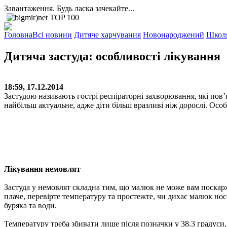
Завантаження. Будь ласка зачекайте...
Головна
Всі новини
Дитяче харчування
Новонароджений
Школ
Дитяча застуда: особливості лікування
18:59, 17.12.2014
Застудою називають гострі респіраторні захворювання, які пов
найбільш актуальне, адже діти більш вразливі ніж дорослі. Ос
Лікування немовлят
Застуда у немовлят складна тим, що малюк не може вам поскар
плаче, перевірте температуру та простежте, чи дихає малюк но
буряка та води.
Температуру треба збивати лише після позначки у 38.3 градуси