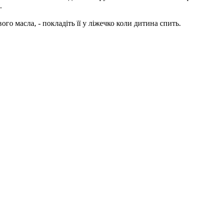
.
го масла, - покладіть її у ліжечко коли дитина спить.