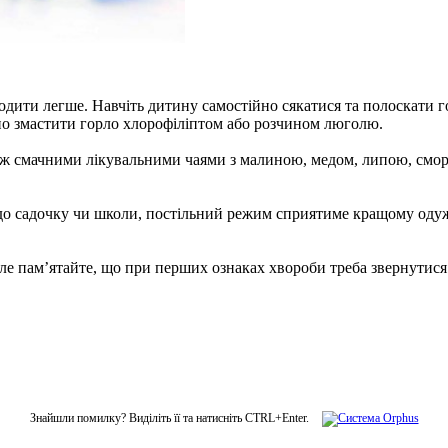
оходити легше. Навчіть дитину самостійно сякатися та полоскати
но змастити горло хлорофіліптом або розчином люголю.
кож смачними лікувальними чаями з малиною, медом, липою, смо
 до садочку чи школи, постільний режим сприятиме кращому оду
, але пам’ятайте, що при перших ознаках хвороби треба звернутис
Знайшли помилку? Виділіть її та натисніть CTRL+Enter.