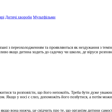
ярі
Дитячі хвороби
Мультфільми
’язані з переохолодженням та проявляються як нездужання з тем
обливо якщо дитина ходить до садочку чи школи, де віруси розп
житися та розповісти, що його непокоїть. Треба бути дуже уваж
сом. Якщо у носі є слиз, допоможіть його позбутися, а потім мож
, якщо вона нижча, це свідчить про те, що організм дитини само