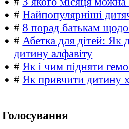
#
З якого місяця можна
#
Найпопулярніші дитяч
#
8 порад батькам щодо
#
Абетка для дітей: Як 
дитину алфавіту
#
Як і чим підняти гемо
#
Як привчити дитину 
Голосування