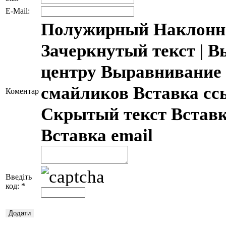
E-Mail:
Полужирный
Наклонн
Зачеркнутый текст
|
В
центру
Выравнивание 
смайликов
Вставка с
Коментар
Скрытый текст
Встав
Вставка email
Введіть
код:
*