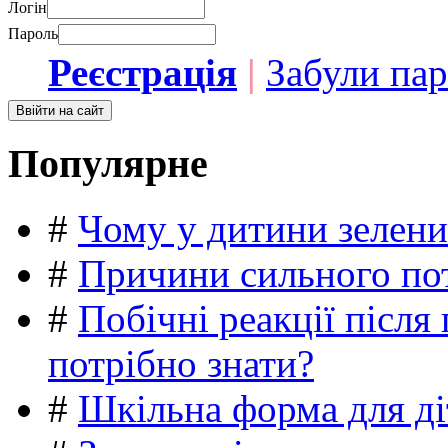
Логін
Пароль
Реєстрація
|
Забули па
Популярне
#
Чому у дитини зелени
#
Причини сильного пот
#
Побічні реакції післ
потрібно знати?
#
Шкільна форма для ді