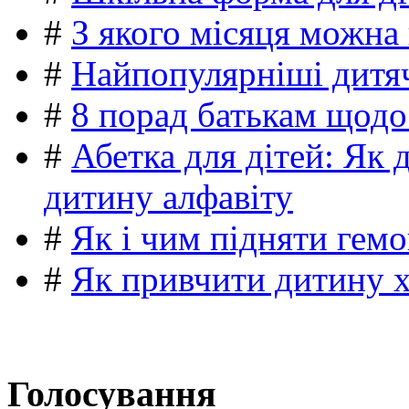
#
З якого місяця можна
#
Найпопулярніші дитяч
#
8 порад батькам щодо
#
Абетка для дітей: Як 
дитину алфавіту
#
Як і чим підняти гемо
#
Як привчити дитину 
Голосування