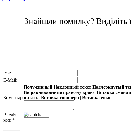
Знайшли помилку? Виділіть ї
Імя:
E-Mail:
Полужирный
Наклонный текст
Подчеркнутый те
Выравнивание по правому краю
|
Вставка смайл
Коментар
цитаты
Вставка спойлера
|
Вставка email
Введіть
код:
*