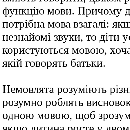
функцію мови. Причому д
потрібна мова взагалі: я
незнайомі звуки, то діти 
користуються мовою, хоча 
якій говорять батьки.
Немовлята розуміють різн
розумно роблять висново
одною мовою, щоб зрозумі
якщо дитина росте у двом