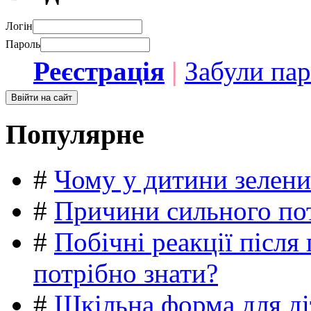
Логін
Пароль
Реєстрація
|
Забули па
Популярне
#
Чому у дитини зелени
#
Причини сильного пот
#
Побічні реакції післ
потрібно знати?
#
Шкільна форма для ді