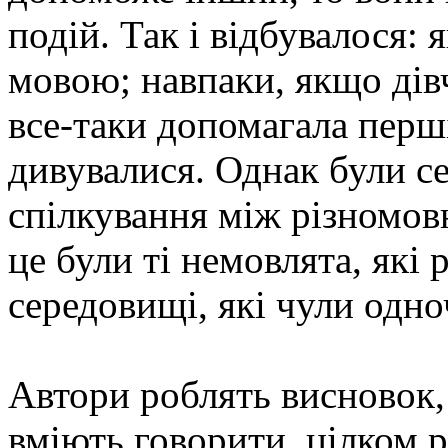
подій. Так і відбувалося:
мовою; навпаки, якщо дівч
все-таки допомагала перш
дивувалися. Однак були се
спілкування між різномо
це були ті немовлята, які
середовищі, які чули одноч
Автори роблять висновок, 
вміють говорити, цілком 