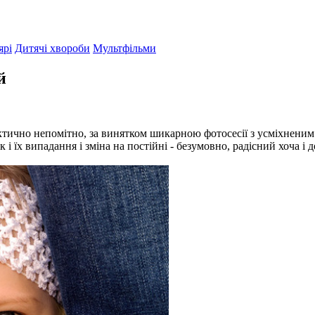
ярі
Дитячі хвороби
Мультфільми
й
актично непомітно, за винятком шикарною фотосесії з усміхнени
 і їх випадання і зміна на постійні - безумовно, радісний хоча і 