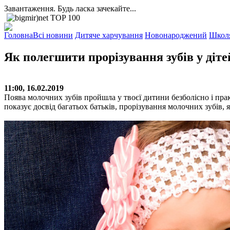
Завантаження. Будь ласка зачекайте...
Головна
Всі новини
Дитяче харчування
Новонароджений
Школ
Як полегшити прорізування зубів у діте
11:00, 16.02.2019
Поява молочних зубів пройшла у твоєї дитини безболісно і пр
показує досвід багатьох батьків, прорізування молочних зубів, як