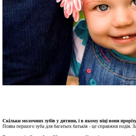
Скільки молочних зубів у дитини, і в якому віці вони прорі
Поява першого зуба для багатьох батьків - це справжня подія. За