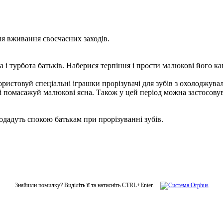
ля вживання своєчасних заходів.
 і турбота батьків. Наберися терпіння і прости малюкові його ка
ористовуй спеціальні іграшки прорізувачі для зубів з охолоджу
 помасажуй малюкові ясна. Також у цей період можна застосовув
додадуть спокою батькам при прорізуванні зубів.
Знайшли помилку? Виділіть її та натисніть CTRL+Enter.