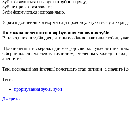
Зуби з'являються поза дугою зубного ряду;
Зуб не прорізався зовсім;
Зуби формуються неправильно.
У разі відхилення від норми слід проконсультуватися у лікаря д
Як можна полегшити прорізування молочних зубів
В період появи зубів для дитини особливо важлива любов, увага
Щоб полегшити свербіж і дискомфорт, які відчуває дитина, вик
Оберни палець марлевим тампоном, змоченим у холодній воді, і
анестетик.
Такі нескладні маніпуляції полегшать стан дитини, а значить і 
Теги:
прорізування зубів
,
зуби
Джерело