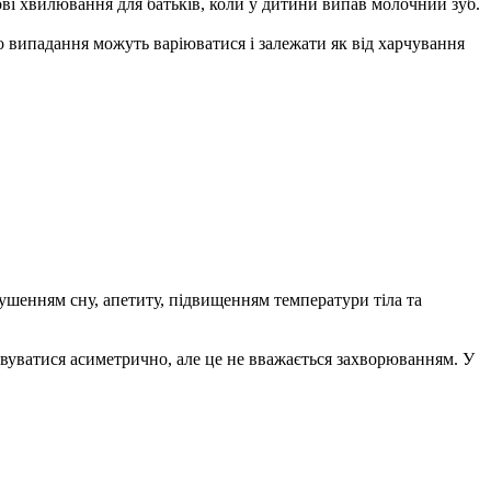
е нові хвилювання для батьків, коли у дитини випав молочний зуб.
ого випадання можуть варіюватися і залежати як від харчування
ушенням сну, апетиту, підвищенням температури тіла та
овуватися асиметрично, але це не вважається захворюванням. У