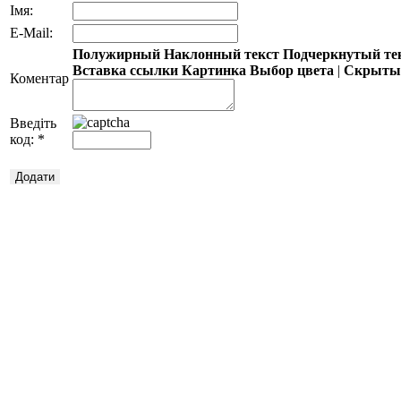
Імя:
E-Mail:
Полужирный
Наклонный текст
Подчеркнутый те
Вставка ссылки
Картинка
Выбор цвета
|
Скрытый
Коментар
Введіть
код:
*