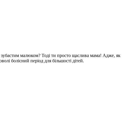
м зубастим малюком? Тоді ти просто щаслива мама! Адже, як
доволі болісний період для більшості дітей.