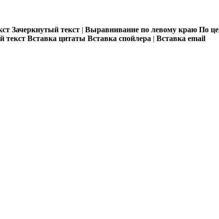
кст
Зачеркнутый текст
|
Выравнивание по левому краю
По ц
 текст
Вставка цитаты
Вставка спойлера
|
Вставка email