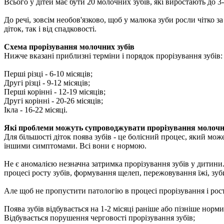
Всього у дітей має бути 20 молочних зубів, які виростають до 3-
До речі, зовсім необов'язково, щоб у малюка зуби росли чітко з
діток, так і від спадковості.
Схема прорізування молочних зубів
Нижче вказані приблизні терміни і порядок прорізування зубів:
Перші різці - 6-10 місяців;
Другі різці - 9-12 місяців;
Перші корінні - 12-19 місяців;
Другі корінні - 20-26 місяців;
Ікла - 16-22 місяці.
Які проблеми можуть супроводжувати прорізування молочн
Для більшості діток поява зубів - це болісний процес, який м
іншими симптомами. Всі вони є нормою.
Не є аномалією незначна затримка прорізування зубів у дитини
процесі росту зубів, формування щелеп, пережовування їжі, зуб
Але щоб не пропустити патологію в процесі прорізування і росту
Поява зубів відбувається на 1-2 місяці раніше або пізніше норми
Відбувається порушення черговості прорізування зубів;