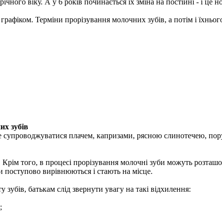
річного віку. А у 6 років починається їх зміна на постійні - і ц
а графіком. Терміни прорізування молочних зубів, а потім і їхнь
их зубів
оже супроводжуватися плачем, капризами, рясною слинотечею, пор
. Крім того, в процесі прорізування молочні зуби можуть розташ
и поступово вирівнюються і стають на місце.
 зубів, батькам слід звернути увагу на такі відхилення:
;