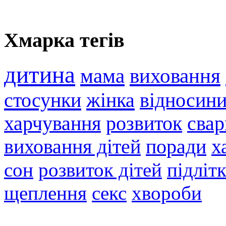
Хмарка тегів
дитина
мама
виховання
стосунки
жінка
відносин
харчування
розвиток
свар
виховання дітей
поради
х
сон
розвиток дітей
підліт
щеплення
секс
хвороби