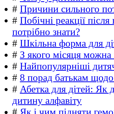
#
Причини сильного пот
#
Побічні реакції післ
потрібно знати?
#
Шкільна форма для ді
#
З якого місяця можна
#
Найпопулярніші дитяч
#
8 порад батькам щодо
#
Абетка для дітей: Як 
дитину алфавіту
#
Як і чим підняти гемо