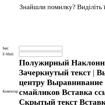
Знайшли помилку? Виділіть ї
Імя:
E-Mail:
Полужирный
Наклонн
Зачеркнутый текст
|
В
центру
Выравнивание 
смайликов
Вставка с
Коментар
Скрытый текст
Встав