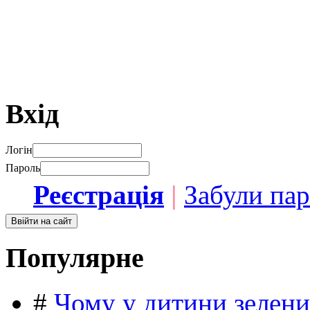
Вхід
Логін
Пароль
Реєстрація
|
Забули па
Популярне
#
Чому у дитини зелени