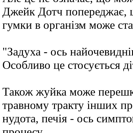
Джейк Дотч попереджає, 
гумки в організм може ст
"Задуха - ось найочевидні
Особливо це стосується ді
Також жуйка може переш
травному тракту інших про
нудота, печія - ось симп
процесу.